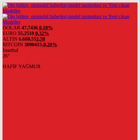
DOLAR
47,7436
0.18%
EURO
55,2510
0.32%
ALTIN
6.660,55
2,59
BITCOIN
3090415
-0,20%
İstanbul
26°
HAFİF YAĞMUR