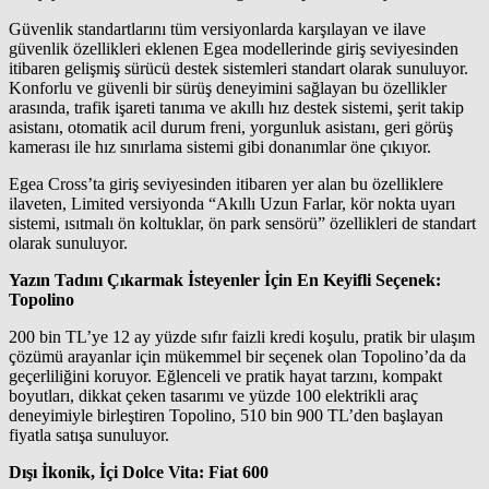
Güvenlik standartlarını tüm versiyonlarda karşılayan ve ilave
güvenlik özellikleri eklenen Egea modellerinde giriş seviyesinden
itibaren gelişmiş sürücü destek sistemleri standart olarak sunuluyor.
Konforlu ve güvenli bir sürüş deneyimini sağlayan bu özellikler
arasında, trafik işareti tanıma ve akıllı hız destek sistemi, şerit takip
asistanı, otomatik acil durum freni, yorgunluk asistanı, geri görüş
kamerası ile hız sınırlama sistemi gibi donanımlar öne çıkıyor.
Egea Cross’ta giriş seviyesinden itibaren yer alan bu özelliklere
ilaveten, Limited versiyonda “Akıllı Uzun Farlar, kör nokta uyarı
sistemi, ısıtmalı ön koltuklar, ön park sensörü” özellikleri de standart
olarak sunuluyor.
Yazın Tadını Çıkarmak İsteyenler İçin En Keyifli Seçenek:
Topolino
200 bin TL’ye 12 ay yüzde sıfır faizli kredi koşulu, pratik bir ulaşım
çözümü arayanlar için mükemmel bir seçenek olan Topolino’da da
geçerliliğini koruyor. Eğlenceli ve pratik hayat tarzını, kompakt
boyutları, dikkat çeken tasarımı ve yüzde 100 elektrikli araç
deneyimiyle birleştiren Topolino, 510 bin 900 TL’den başlayan
fiyatla satışa sunuluyor.
Dışı İkonik, İçi Dolce Vita: Fiat 600