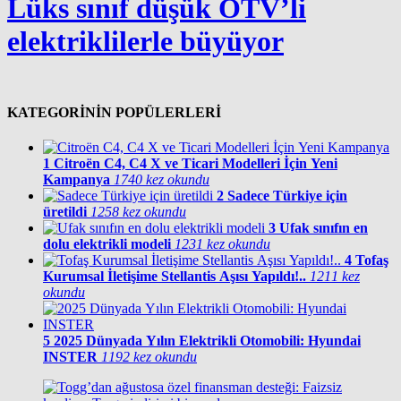
Lüks sınıf düşük ÖTV’li
elektriklilerle büyüyor
KATEGORİNİN POPÜLERLERİ
1
Citroën C4, C4 X ve Ticari Modelleri İçin Yeni
Kampanya
1740 kez okundu
2
Sadece Türkiye için
üretildi
1258 kez okundu
3
Ufak sınıfın en
dolu elektrikli modeli
1231 kez okundu
4
Tofaş
Kurumsal İletişime Stellantis Aşısı Yapıldı!..
1211 kez
okundu
5
2025 Dünyada Yılın Elektrikli Otomobili: Hyundai
INSTER
1192 kez okundu