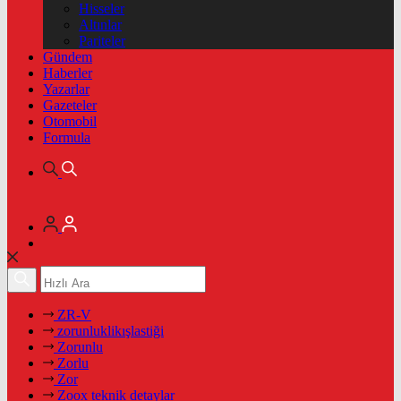
Hisseler
Altınlar
Pariteler
Gündem
Haberler
Yazarlar
Gazeteler
Otomobil
Formula
ZR-V
zorunluklikışlastiği
Zorunlu
Zorlu
Zor
Zoox teknik detaylar