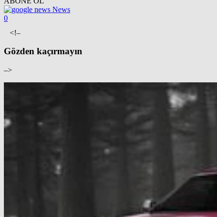
ABONE OL
News
0
<!–
Gözden kaçırmayın
–>