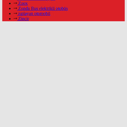
Zoox
Zonda Bus elektrikli otobüs
zıplayan otomobil
Zincir