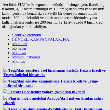
Tercihini, FIAT’ın B segmentine dönüşünü simgeleyen, ikonik dış
tasarımı, 4,17 metre uzunluğu ve 15 litre iç depolama kapasitesiyle
kabin içerisinde benzersiz ve keyifli bir deneyim sunan iddialı
modeli 600’ün elektrikli ve hibrit motor seçeneklerinden yana
kullanmak isteyenler ise 200 bin TL’ye 12 ay, yüzde 0 faizli kredi
olanağından yararlanabiliyor.
elektirikli otomobil
GÜNCEL, KAMPANYALAR, FIAT
oto bülten
oto haber
oto news
otomobil haberleri
otonews
Togg’dan ağustosa özel finansman desteği: Faizsiz kredi ve
Trugo indirimi bir arada
Togg’dan ağustos kampanyası: Faizsiz kredi ve Trugo
indirimi bir arada
Ferrari Luce henüz yollara çıkmadan tükendi
Plug-in hibrit modelini Avrupa’da 1 milyon liradan satışa
çıkardı
Ticari araç dünyasında 45 yıllık efsane: Fiat Ducato’nun