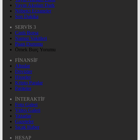
Yayın Akışları Dark
Nöbetçi Eczaneler
Son Dakika
SERVİS 3
Canlı Borsa
Namaz Vakitleri
Puan Durumu
Örnek Burç Yorumu
FİNANSİF
Altınlar
Dövizler
Hisseler
Kripto Paralar
Pariteler
İNTERAKTİF
Foto Galeri
Video Galeri
Yazarlar
Gazeteler
Sıcak Haber
HESAP