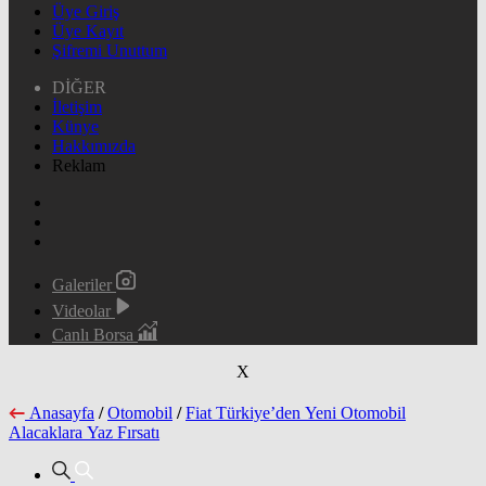
Üye Giriş
Üye Kayıt
Şifremi Unuttum
DİĞER
İletişim
Künye
Hakkımızda
Reklam
Galeriler
Videolar
Canlı Borsa
X
Anasayfa
/
Otomobil
/
Fiat Türkiye’den Yeni Otomobil
Alacaklara Yaz Fırsatı