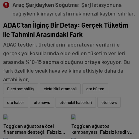
Araç Şarjdayken Soğutma:
Şarj istasyonuna
bağlıyken klimayı çalıştırmak menzil kaybını sıfırlar.
ADAC’tan İlginç Bir Detay: Gerçek Tüketim
ile Tahmini Arasındaki Fark
ADAC testleri, üreticilerin laboratuvar verileri ile
gerçek yol koşullarında elde edilen tüketim verileri
arasında %10-15 sapma olduğunu ortaya koyuyor. Bu
fark özellikle sıcak hava ve klima etkisiyle daha da
artabiliyor.
Electromobility
elektirikli otomobil
oto bülten
oto haber
oto news
otomobil haberleri
otonews
Togg’dan ağustosa özel
Togg’dan ağustos
finansman desteği: Faizsiz
kampanyası: Faizsiz kredi ve
kredi ve Trugo indirimi bir
Trugo indirimi bir arada