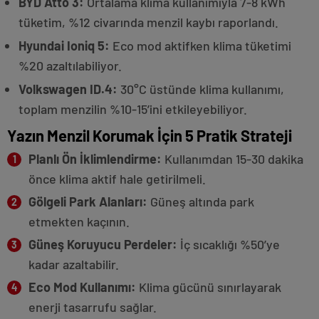
BYD Atto 3:
Ortalama klima kullanımıyla 7-8 kWh
tüketim, %12 civarında menzil kaybı raporlandı.
Hyundai Ioniq 5:
Eco mod aktifken klima tüketimi
%20 azaltılabiliyor.
Volkswagen ID.4:
30°C üstünde klima kullanımı,
toplam menzilin %10-15’ini etkileyebiliyor.
Yazın Menzil Korumak İçin 5 Pratik Strateji
Planlı Ön İklimlendirme:
Kullanımdan 15-30 dakika
önce klima aktif hale getirilmeli.
Gölgeli Park Alanları:
Güneş altında park
etmekten kaçının.
Güneş Koruyucu Perdeler:
İç sıcaklığı %50’ye
kadar azaltabilir.
Eco Mod Kullanımı:
Klima gücünü sınırlayarak
enerji tasarrufu sağlar.