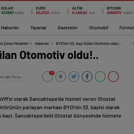
DOLAR
EURO
ALTIN
BITCOIN
47,5997
55,0722
6.488,80
3066673
0.06%
-0.01%
-0,11
-0,60%
Haberler
Yazarlar
Gazeteler
Otomobil
Formul
ni Çıkan Modeller
Haberler
BYD’nin 33. bayi Gülan Otomotiv oldu!..
ülan Otomotiv oldu!..
0
News
AVM’si olarak Sancaktepe’de hizmet veren Otostat
ktörünün parlayan markası BYD’nin 33. bayisi olarak
an bayi, Sancaktepe’deki Otostat bünyesinde hizmete