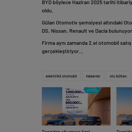
BYD böylece Haziran 2025 tarihi itibari
oldu.
Gülan Otomotiv şemsiyesi altındaki Oto
DS, Nissan, Renault ve Dacia bulunuyo
Firma aynı zamanda 2.el otomobil satış
gerçekleştiriyor…
elektirikli otomobil
Haberler
oto bülten
Togg’dan ağustosa özel
Togg’d