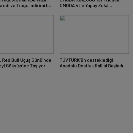
kredi ve Trugo indirimi bir
OMODA 4 ile Yapay Zekâ
Dönemini Başlattı
, Red Bull Uçuş Günü’nde
TÜVTÜRK’ün desteklediği
eyi Gökyüzüne Taşıyor
Anadolu Dostluk Rallisi Başladı