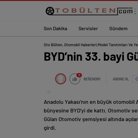
Son Dakika
Servisler
Gündem
Oto Bülten, Otomobil Haberleri,model Tanıtımları Ve Ye
BYD’nin 33. bayi G
0
BEĞENDİM
ABONE OL
Anadolu Yakası’nın en büyük otomobil 
bünyesine BYD’yi de kattı. Otomotiv se
Gülan Otomotiv şemsiyesi altında açıl
girdi.