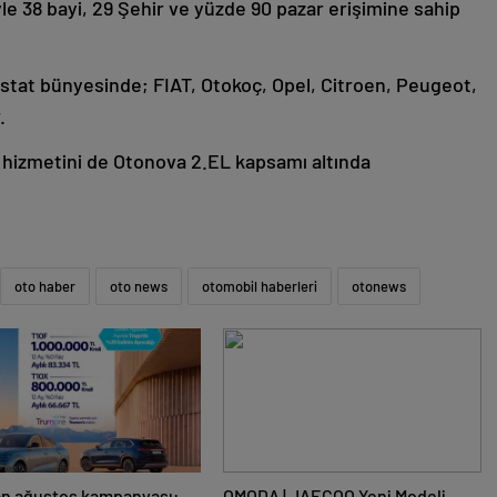
yle 38 bayi, 29 Şehir ve yüzde 90 pazar erişimine sahip
stat bünyesinde; FIAT, Otokoç, Opel, Citroen, Peugeot,
r.
 hizmetini de Otonova 2.EL kapsamı altında
oto haber
oto news
otomobil haberleri
otonews
an ağustos kampanyası:
OMODA | JAECOO Yeni Modeli