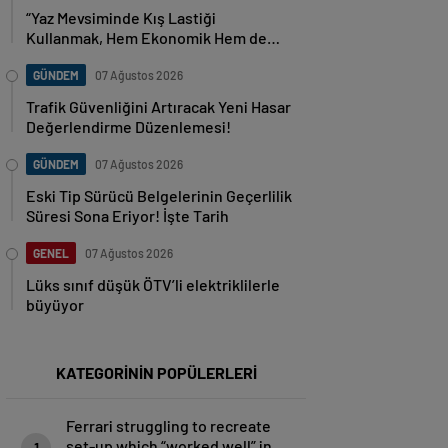
“Yaz Mevsiminde Kış Lastiği
Kullanmak, Hem Ekonomik Hem de
Güvenlik Açısından Tehlikeli!”
GÜNDEM
07 Ağustos 2026
Trafik Güvenliğini Artıracak Yeni Hasar
Değerlendirme Düzenlemesi!
GÜNDEM
07 Ağustos 2026
Eski Tip Sürücü Belgelerinin Geçerlilik
Süresi Sona Eriyor! İşte Tarih
GENEL
07 Ağustos 2026
Lüks sınıf düşük ÖTV’li elektriklilerle
büyüyor
KATEGORİNİN POPÜLERLERİ
Ferrari struggling to recreate
set-up which “worked well” in