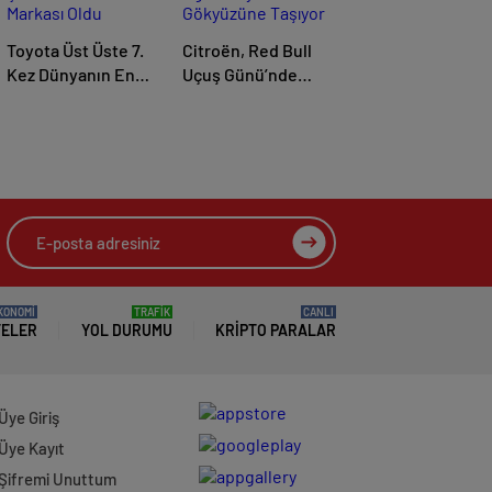
Toyota Üst Üste 7.
Citroën, Red Bull
Kez Dünyanın En
Uçuş Günü’nde
Çok Otomobil Satan
Eğlenceyi
Markası Oldu
Gökyüzüne Taşıyor
KONOMİ
TRAFİK
CANLI
TELER
YOL DURUMU
KRIPTO PARALAR
Üye Giriş
Üye Kayıt
Şifremi Unuttum