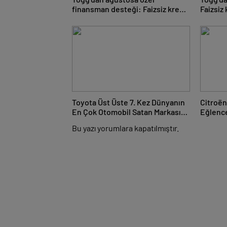
finansman desteği: Faizsiz kredi
Faizsiz 
ve Trugo indirimi bir arada
arada
Toyota Üst Üste 7. Kez Dünyanın
Citroën
En Çok Otomobil Satan Markası
Eğlenc
Oldu
Bu yazı yorumlara kapatılmıştır.