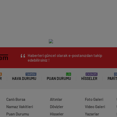
Haberleri güncel olarak e-postanızdan takip
edebilirsiniz !
K
TAHMİNİ
LİG
EKONOMİ
E
R
HAVA DURUMU
PUAN DURUMU
HISSELER
PARI
Canlı Borsa
Altınlar
Foto Galeri
Namaz Vakitleri
Dövizler
Video Galeri
Puan Durumu
Hisseler
Yazarlar