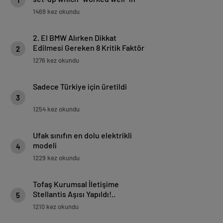
1
Shanghai – Hamilton | Formula 1
1469 kez okundu
2. El BMW Alırken Dikkat
Edilmesi Gereken 8 Kritik Faktör
2
1276 kez okundu
Sadece Türkiye için üretildi
3
1254 kez okundu
Ufak sınıfın en dolu elektrikli
modeli
4
1229 kez okundu
Tofaş Kurumsal İletişime
Stellantis Aşısı Yapıldı!..
5
1210 kez okundu