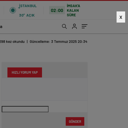
İSTANBUL
İMSAK'A
02:00
KALAN
SÜRE
30°
AÇIK
X
a
298 kez okundu
|
Güncelleme: 3 Temmuz 2025 20:34
HIZLI YORUM YAP
GÖNDER