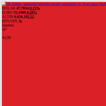
DOLAR
47,7034
0.15%
EURO
55,1906
0.29%
ALTIN
6.656,18
2,52
BITCOIN
%
İstanbul
30°
AÇIK