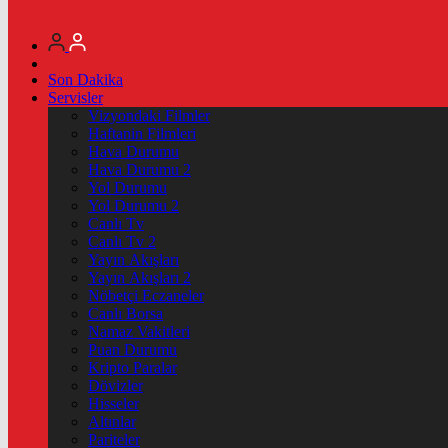
Son Dakika
Servisler
Vizyondaki Filmler
Haftanin Filmleri
Hava Durumu
Hava Durumu 2
Yol Durumu
Yol Durumu 2
Canlı Tv
Canlı Tv 2
Yayın Akışları
Yayın Akışları 2
Nöbetçi Eczaneler
Canlı Borsa
Namaz Vakitleri
Puan Durumu
Kripto Paralar
Dövizler
Hisseler
Altınlar
Pariteler