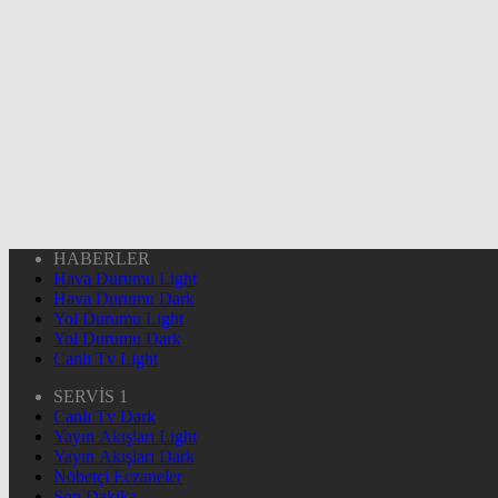
HABERLER
Hava Durumu Light
Hava Durumu Dark
Yol Durumu Light
Yol Durumu Dark
Canlı Tv Light
SERVİS 1
Canlı Tv Dark
Yayın Akışları Light
Yayın Akışları Dark
Nöbetçi Eczaneler
Son Dakika