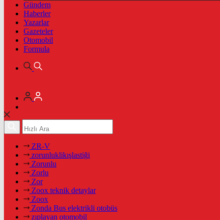
Gündem
Haberler
Yazarlar
Gazeteler
Otomobil
Formula
ZR-V
zorunluklikışlastiği
Zorunlu
Zorlu
Zor
Zoox teknik detaylar
Zoox
Zonda Bus elektrikli otobüs
zıplayan otomobil