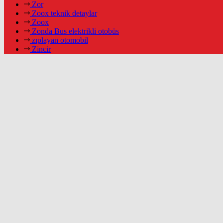
Zor
Zoox teknik detaylar
Zoox
Zonda Bus elektrikli otobüs
zıplayan otomobil
Zincir