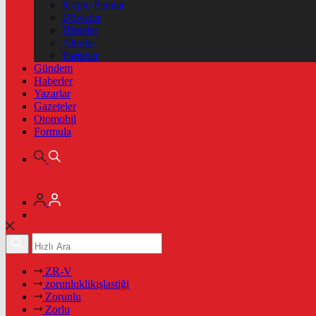
Kripto Paralar
Dövizler
Hisseler
Altınlar
Pariteler
Gündem
Haberler
Yazarlar
Gazeteler
Otomobil
Formula
ZR-V
zorunluklikışlastiği
Zorunlu
Zorlu