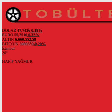
DOLAR
47,7436
0.18%
EURO
55,2510
0.32%
ALTIN
6.660,55
2,59
BITCOIN
3089359
-0,20%
İstanbul
26°
HAFİF YAĞMUR