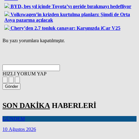
BYD, beş yıl içinde Toyota’yı geride bırakmayı hedefliyor
Volkswagen’in krizden kurtulma planları: Şimdi de Orta
Asya pazarına açılacak
Chery’den 2.7 tonluk canavar: Karşınızda iCar V25
Bu yazı yorumlara kapatılmıştır.
HIZLI YORUM YAP
Gönder
SON DAKİKA
HABERLERİ
GÜNDEM
10 Ağustos 2026