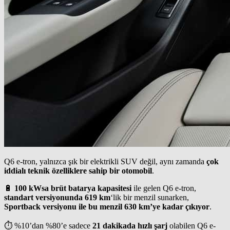
Q6 e-tron, yalnızca şık bir elektrikli SUV değil, aynı zamanda
çok
iddialı teknik özelliklere sahip bir otomobil
.
🔋
100 kWsa brüt batarya kapasitesi
ile gelen Q6 e-tron,
standart versiyonunda 619 km
‘lik bir menzil sunarken,
Sportback versiyonu ile bu menzil 630 km’ye kadar çıkıyor
.
⏱️ %10’dan %80’e sadece
21 dakikada hızlı şarj
olabilen Q6 e-