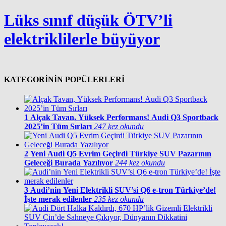
Lüks sınıf düşük ÖTV’li
elektriklilerle büyüyor
KATEGORİNİN POPÜLERLERİ
1
Alçak Tavan, Yüksek Performans! Audi Q3 Sportback
2025’in Tüm Sırları
247 kez okundu
2
Yeni Audi Q5 Evrim Geçirdi Türkiye SUV Pazarının
Geleceği Burada Yazılıyor
244 kez okundu
3
Audi’nin Yeni Elektrikli SUV’si Q6 e-tron Türkiye’de!
İşte merak edilenler
235 kez okundu