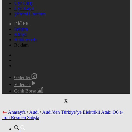
Üye Giriş
Üye Kayıt
Şifremi Unuttum
DİĞER
İletişim
Künye
Hakkımızda
Reklam
Galeriler
Videolar
Canlı Borsa
X
Anasayfa
/
Audi
/
Audi’den Türkiye’ye Elektrikli Atak: Q6 e-
tron Resmen Satışta