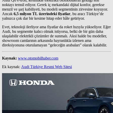
Audi Q6 e-tron, kesinlikle elektrikli otomobillerin geldiği son
noktayı temsil ediyor. Gerek iç mekandaki dijital konfor, gerekse
menzil ve şarj kabiliyeti, bu modeli segmentinin zirvesine koyuyor.
Ancak
6,5 milyon TL üzerindeki fiyatlar
, bu aracı Türkiye’de
yalnızca çok dar bir kesime hitap eder hâle getiriyor.
Evet, teknoloji ilerliyor ama fiyatlar da roket hızıyla yükseliyor. Eğer
Audi, bu segmentte kalıcı olmak istiyorsa, belki de bir gün daha
ulaşılabilir elektrikli çözümler de sunmalı. Aksi halde bu modeller,
showroom camlarının arkasında hayranlıkla izlenen ama
direksiyonuna oturulamayan “geleceğin arabaları” olarak kalabilir.
Kaynak:
www.otomobilhaber.com
Ek kaynak:
Audi Türkiye Resmi Web Sitesi