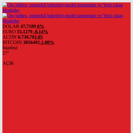
DOLAR
47,7189
0%
EURO
55,1279
-0.14%
ALTIN
6.730,78
1,05
BITCOIN
3056492
-1,80%
İstanbul
27°
AÇIK