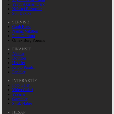
Yayın Akışları Dark
Nöbetçi Eczaneler
Son Dakika
SERVİS 3
Canlı Borsa
Namaz Vakitleri
Puan Durumu
Örnek Burç Yorumu
FİNANSİF
Altınlar
Dövizler
Hisseler
Kripto Paralar
Pariteler
İNTERAKTİF
Foto Galeri
Video Galeri
Yazarlar
Gazeteler
Sıcak Haber
HESAP