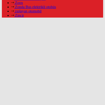
Zoox
Zonda Bus elektrikli otobüs
zıplayan otomobil
Zincir