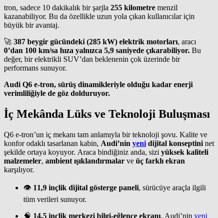
tron, sadece 10 dakikalık bir şarjla
255 kilometre
menzil
kazanabiliyor. Bu da özellikle uzun yola çıkan kullanıcılar için
büyük bir avantaj.
🚀
387 beygir gücündeki (285 kW) elektrik motorları
, aracı
0’dan 100 km/sa hıza yalnızca 5,9 saniyede çıkarabiliyor.
Bu
değer, bir elektrikli SUV’dan beklenenin çok üzerinde bir
performans sunuyor.
Audi Q6 e-tron, sürüş dinamikleriyle olduğu kadar enerji
verimliliğiyle de göz dolduruyor.
İç Mekânda Lüks ve Teknoloji Buluşması
Q6 e-tron’un iç mekanı tam anlamıyla bir teknoloji şovu. Kalite ve
konfor odaklı tasarlanan kabin,
Audi’nin
yeni
dijital konseptini
net
şekilde ortaya koyuyor. Araca bindiğiniz anda, sizi
yüksek kaliteli
malzemeler
,
ambient ışıklandırmalar
ve
üç farklı ekran
karşılıyor.
👁️
11,9 inçlik dijital gösterge paneli
, sürücüye araçla ilgili
tüm verileri sunuyor.
🧠
14,5 inçlik merkezi bilgi-eğlence ekranı
, Audi’nin
yeni