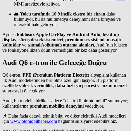
MMI arayüzüyle geliyor.
👥
Yolcu tarafında 10,9 inçlik ekstra bir ekran
daha
bulunuyor, bu da multimedya deneyimini daha bireysel ve
interaktif hale getiriyor.
Ayrıca,
kablosuz Apple CarPlay ve Android Auto
,
head-up
display
,
sürüş destek sistemleri
,
premium ses sistemi
,
masajlı
koltuklar
ve
ısıtmalı/soğutmalı oturma alanları
, Audi’nin lüksten
ve fonksiyonellikten ödün vermediğini bir kez daha gösteriyor.
Audi Q6 e-tron ile Geleceğe Doğru
Q6 e-tron,
PPE (Premium Platform Electric)
altyapısını kullanan
ilk Audi modellerinden biri olma özelliğini taşıyor. Bu platform,
özellikle
yüksek verimlilik
,
daha hızlı şarj süresi
ve
uzun menzil
sunmasıyla öne çıkıyor.
Audi, bu modelle birlikte sadece “elektrikli bir otomobil” sunmuyor;
kullanıcılarına
premium mobilite deneyimi
vadediyor.
📌 Daha fazla detaylı teknik bilgi ve diğer elektrikli Audi modelleri
için
www.otomobilhaber.com
bağlantısını ziyaret edebilirsiniz.