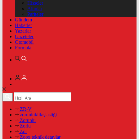
Hisseler
Altınlar
Pariteler
Gündem
Haberler
Yazarlar
Gazeteler
Otomobil
Formula
ZR-V
zorunluklikışlastiği
Zorunlu
Zorlu
Zor
Zoox teknik detaylar