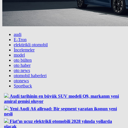
audi
E-Tron
elektirikli otomobil
İncelemeler
model
oto bülten
oto haber
oto news
otomobil haberleri
otonews
Sportback
Audi tarihinin en büyük SUV modeli Q9, markanın yeni
amiral gemisi oluyor
Yeni Audi A6 allroad: Bir segment yaratan ikonun yeni
nesli
Fiat’ın ucuz elektrikli otomobili 2028 yılında yollarda
olacak