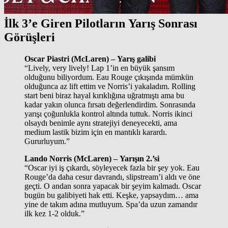
İlk 3’e Giren Pilotların Yarış Sonrası
Görüşleri
Oscar Piastri (McLaren) – Yarış galibi
“Lively, very lively! Lap 1’in en büyük şansım
olduğunu biliyordum. Eau Rouge çıkışında mümkün
olduğunca az lift ettim ve Norris’i yakaladım. Rolling
start beni biraz hayal kırıklığına uğratmıştı ama bu
kadar yakın olunca fırsatı değerlendirdim. Sonrasında
yarışı çoğunlukla kontrol altında tuttuk. Norris ikinci
olsaydı benimle aynı stratejiyi deneyecekti, ama
medium lastik bizim için en mantıklı karardı.
Gururluyum.”
Lando Norris (McLaren) – Yarışın 2.’si
“Oscar iyi iş çıkardı, söyleyecek fazla bir şey yok. Eau
Rouge’da daha cesur davrandı, slipstream’i aldı ve öne
geçti. O andan sonra yapacak bir şeyim kalmadı. Oscar
bugün bu galibiyeti hak etti. Keşke, yapsaydım… ama
yine de takım adına mutluyum. Spa’da uzun zamandır
ilk kez 1-2 olduk.”