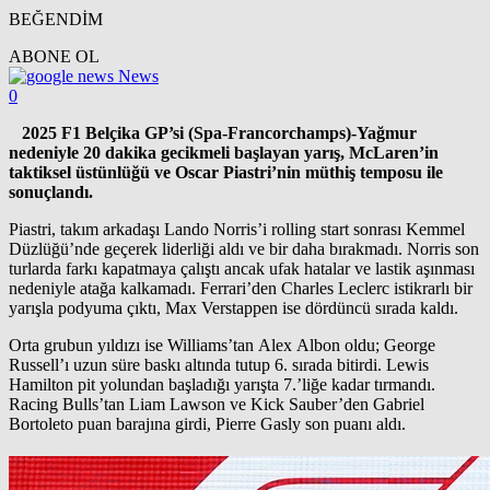
BEĞENDİM
ABONE OL
News
0
2025 F1 Belçika GP’si (Spa-Francorchamps)-Yağmur
nedeniyle 20 dakika gecikmeli başlayan yarış, McLaren’in
taktiksel üstünlüğü ve Oscar Piastri’nin müthiş temposu ile
sonuçlandı.
Piastri, takım arkadaşı Lando Norris’i rolling start sonrası Kemmel
Düzlüğü’nde geçerek liderliği aldı ve bir daha bırakmadı. Norris son
turlarda farkı kapatmaya çalıştı ancak ufak hatalar ve lastik aşınması
nedeniyle atağa kalkamadı. Ferrari’den Charles Leclerc istikrarlı bir
yarışla podyuma çıktı, Max Verstappen ise dördüncü sırada kaldı.
Orta grubun yıldızı ise Williams’tan Alex Albon oldu; George
Russell’ı uzun süre baskı altında tutup 6. sırada bitirdi. Lewis
Hamilton pit yolundan başladığı yarışta 7.’liğe kadar tırmandı.
Racing Bulls’tan Liam Lawson ve Kick Sauber’den Gabriel
Bortoleto puan barajına girdi, Pierre Gasly son puanı aldı.