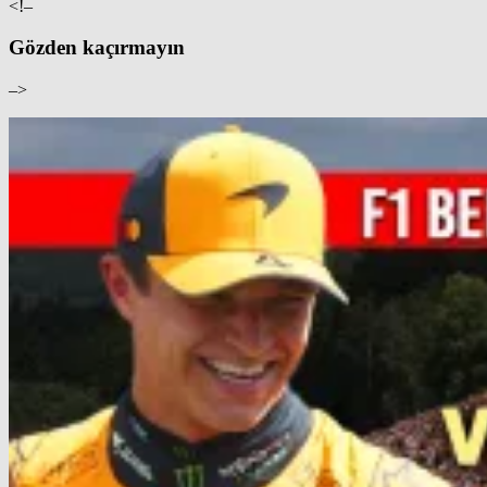
<!–
Gözden kaçırmayın
–>