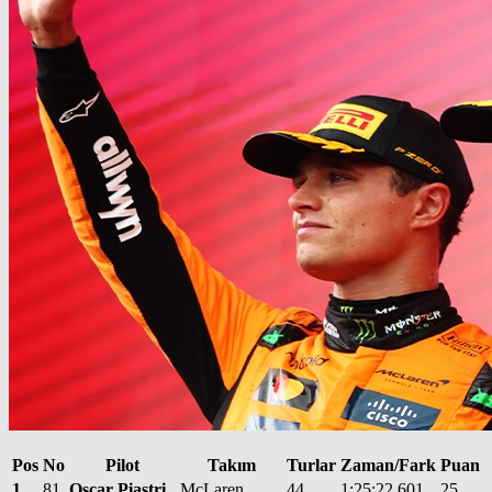
Pos
No
Pilot
Takım
Turlar
Zaman/Fark
Puan
1
81
Oscar Piastri
McLaren
44
1:25:22.601
25