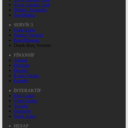
Yayın Akışları Dark
Nöbetçi Eczaneler
Son Dakika
SERVİS 3
Canlı Borsa
Namaz Vakitleri
Puan Durumu
Örnek Burç Yorumu
FİNANSİF
Altınlar
Dövizler
Hisseler
Kripto Paralar
Pariteler
İNTERAKTİF
Foto Galeri
Video Galeri
Yazarlar
Gazeteler
Sıcak Haber
HESAP