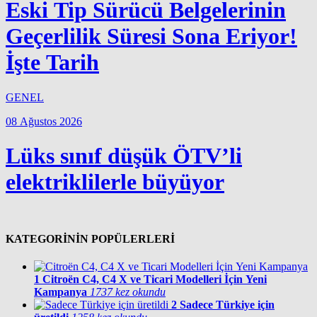
Eski Tip Sürücü Belgelerinin
Geçerlilik Süresi Sona Eriyor!
İşte Tarih
GENEL
08 Ağustos 2026
Lüks sınıf düşük ÖTV’li
elektriklilerle büyüyor
KATEGORİNİN POPÜLERLERİ
1
Citroën C4, C4 X ve Ticari Modelleri İçin Yeni
Kampanya
1737 kez okundu
2
Sadece Türkiye için