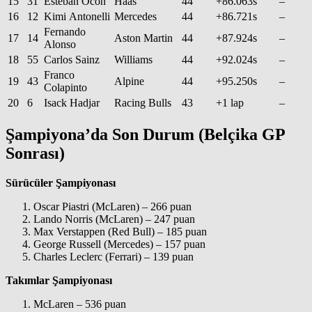
15
31
Esteban Ocon
Haas
44
+86.063s
–
16
12
Kimi Antonelli
Mercedes
44
+86.721s
–
Fernando
17
14
Aston Martin
44
+87.924s
–
Alonso
18
55
Carlos Sainz
Williams
44
+92.024s
–
Franco
19
43
Alpine
44
+95.250s
–
Colapinto
20
6
Isack Hadjar
Racing Bulls
43
+1 lap
–
Şampiyona’da Son Durum (Belçika GP
Sonrası)
Sürücüler Şampiyonası
Oscar Piastri (McLaren) – 266 puan
Lando Norris (McLaren) – 247 puan
Max Verstappen (Red Bull) – 185 puan
George Russell (Mercedes) – 157 puan
Charles Leclerc (Ferrari) – 139 puan
Takımlar Şampiyonası
McLaren – 536 puan