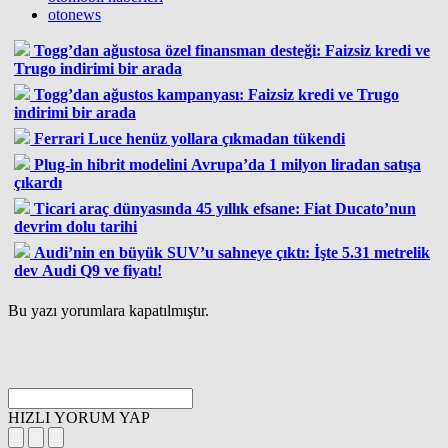
otonews
Togg’dan ağustosa özel finansman desteği: Faizsiz kredi ve
Trugo indirimi bir arada
Togg’dan ağustos kampanyası: Faizsiz kredi ve Trugo
indirimi bir arada
Ferrari Luce henüz yollara çıkmadan tükendi
Plug-in hibrit modelini Avrupa’da 1 milyon liradan satışa
çıkardı
Ticari araç dünyasında 45 yıllık efsane: Fiat Ducato’nun
devrim dolu tarihi
Audi’nin en büyük SUV’u sahneye çıktı: İşte 5.31 metrelik
dev Audi Q9 ve fiyatı!
Bu yazı yorumlara kapatılmıştır.
HIZLI YORUM YAP