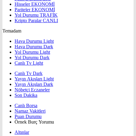
Hisseler
EKONOMİ
Pariteler
EKONOMİ
Yol Durumu
TRAFİK
Kripto Paralar
CANLI
Temadam
Hava Durumu Light
Hava Durumu Dark
Yol Durumu Light
Yol Durumu Dark
Canlı Tv Light
Canlı Tv Dark
Yayın Akışları Light
Yayın Akışları Dark
Nöbetçi Eczaneler
Son Dakika
Canlı Borsa
Namaz Vakitleri
Puan Durumu
Örnek Burç Yorumu
Altınlar