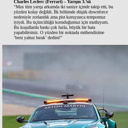
Charles Leclerc (Ferrari) – Yarışın 3.’sü
“Max tüm yarışı arkamda iki saniye içinde takip etti, bu
yüzden kolay değildi. İlk bölümde düşük downforce
nedeniyle zorlandık ama pist kuruyunca tempomuz
iyiydi. Bu üçüncülüğü koruduğumuz için mutluyum.
Bu koşullarda baskı çok fazla, büyük bir hata
yapabilirsiniz. O yüzden bir noktada mühendisime
‘beni yalnız bırak’ dedim!”