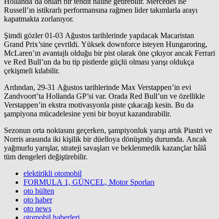
Hollanda’da onları bir tehdit haline getirebilir. Mercedes ise
Russell’ın istikrarlı performansına rağmen lider takımlarla arayı
kapatmakta zorlanıyor.
Şimdi gözler 01-03 Ağustos tarihlerinde yapılacak Macaristan
Grand Prix’sine çevrildi. Yüksek downforce isteyen Hungaroring,
McLaren’ın avantajlı olduğu bir pist olarak öne çıkıyor ancak Ferrari
ve Red Bull’un da bu tip pistlerde güçlü olması yarışı oldukça
çekişmeli kılabilir.
Ardından, 29-31 Ağustos tarihlerinde Max Verstappen’in evi
Zandvoort’ta Hollanda GP’si var. Orada Red Bull’un ve özellikle
Verstappen’in ekstra motivasyonla piste çıkacağı kesin. Bu da
şampiyona mücadelesine yeni bir boyut kazandırabilir.
Sezonun orta noktasını geçerken, şampiyonluk yarışı artık Piastri ve
Norris arasında iki kişilik bir düelloya dönüşmüş durumda. Ancak
yağmurlu yarışlar, strateji savaşları ve beklenmedik kazançlar hâlâ
tüm dengeleri değiştirebilir.
elektirikli otomobil
FORMULA 1, GÜNCEL, Motor Sporları
oto bülten
oto haber
oto news
otomobil haberleri