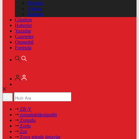
Hisseler
Altınlar
Pariteler
Gündem
Haberler
Yazarlar
Gazeteler
Otomobil
Formula
ZR-V
zorunluklikışlastiği
Zorunlu
Zorlu
Zor
Zoox teknik detaylar