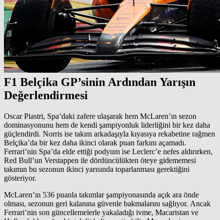
F1 Belçika GP’sinin Ardından Yarışın
Değerlendirmesi
Oscar Piastri, Spa’daki zafere ulaşarak hem McLaren’ın sezon
dominasyonunu hem de kendi şampiyonluk liderliğini bir kez daha
güçlendirdi. Norris ise takım arkadaşıyla kıyasıya rekabetine rağmen
Belçika’da bir kez daha ikinci olarak puan farkını açamadı.
Ferrari’nin Spa’da elde ettiği podyum ise Leclerc’e nefes aldırırken,
Red Bull’un Verstappen ile dördüncülükten öteye gidememesi
takımın bu sezonun ikinci yarısında toparlanması gerektiğini
gösteriyor.
McLaren’ın 536 puanla takımlar şampiyonasında açık ara önde
olması, sezonun geri kalanına güvenle bakmalarını sağlıyor. Ancak
Ferrari’nin son güncellemelerle yakaladığı ivme, Macaristan ve