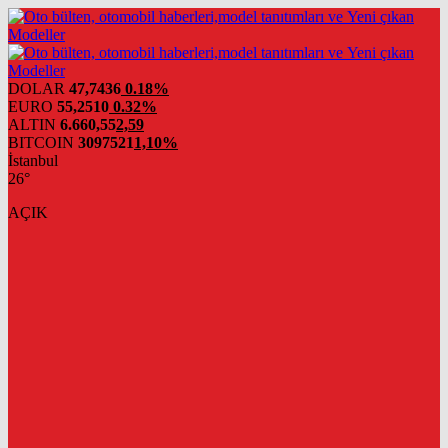
DOLAR
47,7436
0.18%
EURO
55,2510
0.32%
ALTIN
6.660,55
2,59
BITCOIN
3097521
1,10%
İstanbul
26°
AÇIK