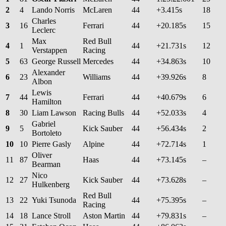
2
4
Lando Norris
McLaren
44
+3.415s
18
Charles
3
16
Ferrari
44
+20.185s
15
Leclerc
Max
Red Bull
4
1
44
+21.731s
12
Verstappen
Racing
5
63
George Russell
Mercedes
44
+34.863s
10
Alexander
6
23
Williams
44
+39.926s
8
Albon
Lewis
7
44
Ferrari
44
+40.679s
6
Hamilton
8
30
Liam Lawson
Racing Bulls
44
+52.033s
4
Gabriel
9
5
Kick Sauber
44
+56.434s
2
Bortoleto
10
10
Pierre Gasly
Alpine
44
+72.714s
1
Oliver
11
87
Haas
44
+73.145s
–
Bearman
Nico
12
27
Kick Sauber
44
+73.628s
–
Hulkenberg
Red Bull
13
22
Yuki Tsunoda
44
+75.395s
–
Racing
14
18
Lance Stroll
Aston Martin
44
+79.831s
–