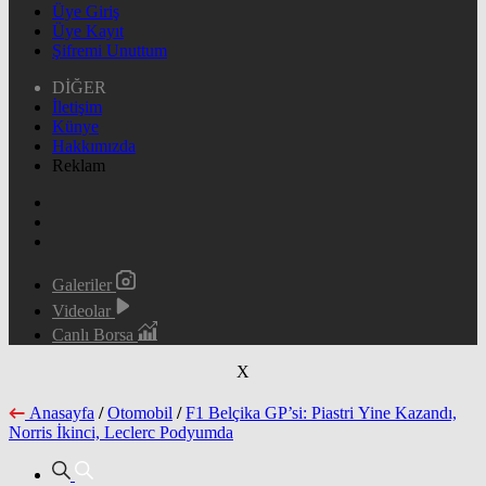
Üye Giriş
Üye Kayıt
Şifremi Unuttum
DİĞER
İletişim
Künye
Hakkımızda
Reklam
Galeriler
Videolar
Canlı Borsa
X
Anasayfa
/
Otomobil
/
F1 Belçika GP’si: Piastri Yine Kazandı,
Norris İkinci, Leclerc Podyumda