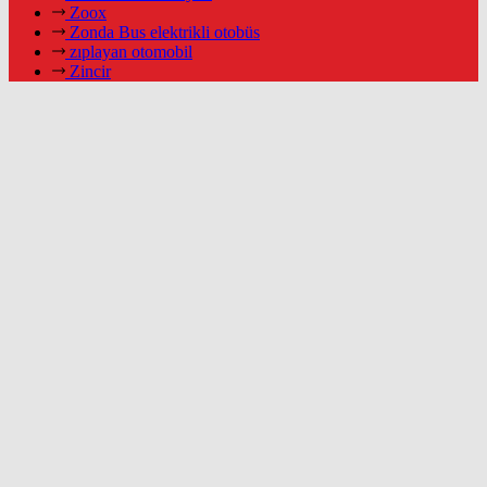
Zoox
Zonda Bus elektrikli otobüs
zıplayan otomobil
Zincir