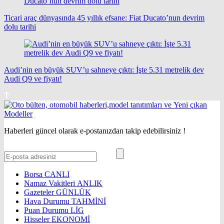
Ticari araç dünyasında 45 yıllık efsane: Fiat Ducato’nun devrim
dolu tarihi
Audi’nin en büyük SUV’u sahneye çıktı: İşte 5.31 metrelik dev
Audi Q9 ve fiyatı!
Haberleri güncel olarak e-postanızdan takip edebilirsiniz !
Borsa
CANLI
Namaz Vakitleri
ANLIK
Gazeteler
GÜNLÜK
Hava Durumu
TAHMİNİ
Puan Durumu
LİG
Hisseler
EKONOMİ