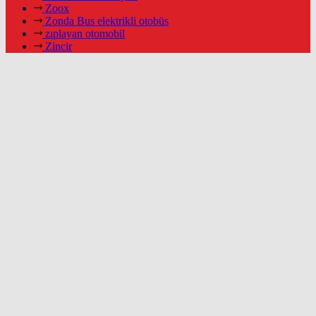
Zoox
Zonda Bus elektrikli otobüs
zıplayan otomobil
Zincir