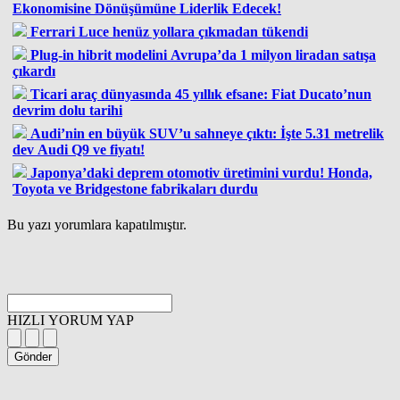
Ekonomisine Dönüşümüne Liderlik Edecek!
Ferrari Luce henüz yollara çıkmadan tükendi
Plug-in hibrit modelini Avrupa’da 1 milyon liradan satışa
çıkardı
Ticari araç dünyasında 45 yıllık efsane: Fiat Ducato’nun
devrim dolu tarihi
Audi’nin en büyük SUV’u sahneye çıktı: İşte 5.31 metrelik
dev Audi Q9 ve fiyatı!
Japonya’daki deprem otomotiv üretimini vurdu! Honda,
Toyota ve Bridgestone fabrikaları durdu
Bu yazı yorumlara kapatılmıştır.
HIZLI YORUM YAP
Gönder