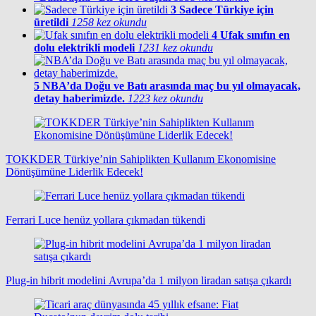
3
Sadece Türkiye için
üretildi
1258 kez okundu
4
Ufak sınıfın en
dolu elektrikli modeli
1231 kez okundu
5
NBA’da Doğu ve Batı arasında maç bu yıl olmayacak,
detay haberimizde.
1223 kez okundu
TOKKDER Türkiye’nin Sahiplikten Kullanım Ekonomisine
Dönüşümüne Liderlik Edecek!
Ferrari Luce henüz yollara çıkmadan tükendi
Plug-in hibrit modelini Avrupa’da 1 milyon liradan satışa çıkardı