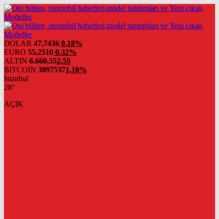
DOLAR
47,7436
0.18%
EURO
55,2510
0.32%
ALTIN
6.660,55
2,59
BITCOIN
3097537
1,10%
İstanbul
28°
AÇIK