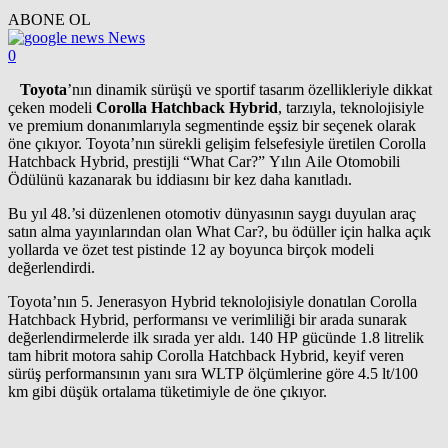
ABONE OL
News
0
Toyota
’nın dinamik sürüşü ve sportif tasarım özellikleriyle dikkat
çeken modeli
Corolla Hatchback Hybrid
, tarzıyla, teknolojisiyle
ve premium donanımlarıyla segmentinde eşsiz bir seçenek olarak
öne çıkıyor. Toyota’nın sürekli gelişim felsefesiyle üretilen Corolla
Hatchback Hybrid, prestijli “What Car?” Yılın Aile Otomobili
Ödülünü kazanarak bu iddiasını bir kez daha kanıtladı.
Bu yıl 48.’si düzenlenen otomotiv dünyasının saygı duyulan araç
satın alma yayınlarından olan What Car?, bu ödüller için halka açık
yollarda ve özet test pistinde 12 ay boyunca birçok modeli
değerlendirdi.
Toyota’nın 5. Jenerasyon Hybrid teknolojisiyle donatılan Corolla
Hatchback Hybrid, performansı ve verimliliği bir arada sunarak
değerlendirmelerde ilk sırada yer aldı. 140 HP gücünde 1.8 litrelik
tam hibrit motora sahip Corolla Hatchback Hybrid, keyif veren
sürüş performansının yanı sıra WLTP ölçümlerine göre 4.5 lt/100
km gibi düşük ortalama tüketimiyle de öne çıkıyor.