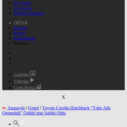
Üye Giriş
Üye Kayıt
Şifremi Unuttum
DİĞER
İletişim
Künye
Hakkımızda
Reklam
Galeriler
Videolar
Canlı Borsa
X
Anasayfa
/
Genel
/
Toyota Corolla Hatchback “Yılın Aile
Otomobili” Ödülü’nün Sahibi Oldu