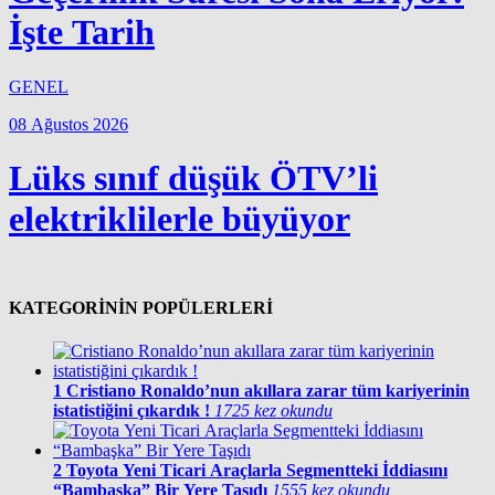
İşte Tarih
GENEL
08 Ağustos 2026
Lüks sınıf düşük ÖTV’li
elektriklilerle büyüyor
KATEGORİNİN POPÜLERLERİ
1
Cristiano Ronaldo’nun akıllara zarar tüm kariyerinin
istatistiğini çıkardık !
1725 kez okundu
2
Toyota Yeni Ticari Araçlarla Segmentteki İddiasını
“Bambaşka” Bir Yere Taşıdı
1555 kez okundu