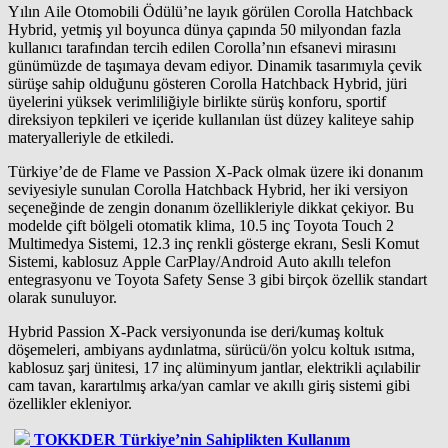
Yılın Aile Otomobili Ödülü’ne layık görülen Corolla Hatchback
Hybrid, yetmiş yıl boyunca dünya çapında 50 milyondan fazla
kullanıcı tarafından tercih edilen Corolla’nın efsanevi mirasını
günümüzde de taşımaya devam ediyor. Dinamik tasarımıyla çevik
sürüşe sahip olduğunu gösteren Corolla Hatchback Hybrid, jüri
üyelerini yüksek verimliliğiyle birlikte sürüş konforu, sportif
direksiyon tepkileri ve içeride kullanılan üst düzey kaliteye sahip
materyalleriyle de etkiledi.
Türkiye’de de Flame ve Passion X-Pack olmak üzere iki donanım
seviyesiyle sunulan Corolla Hatchback Hybrid, her iki versiyon
seçeneğinde de zengin donanım özellikleriyle dikkat çekiyor. Bu
modelde çift bölgeli otomatik klima, 10.5 inç Toyota Touch 2
Multimedya Sistemi, 12.3 inç renkli gösterge ekranı, Sesli Komut
Sistemi, kablosuz Apple CarPlay/Android Auto akıllı telefon
entegrasyonu ve Toyota Safety Sense 3 gibi birçok özellik standart
olarak sunuluyor.
Hybrid Passion X-Pack versiyonunda ise deri/kumaş koltuk
döşemeleri, ambiyans aydınlatma, sürücü/ön yolcu koltuk ısıtma,
kablosuz şarj ünitesi, 17 inç alüminyum jantlar, elektrikli açılabilir
cam tavan, karartılmış arka/yan camlar ve akıllı giriş sistemi gibi
özellikler ekleniyor.
TOKKDER Türkiye’nin Sahiplikten Kullanım