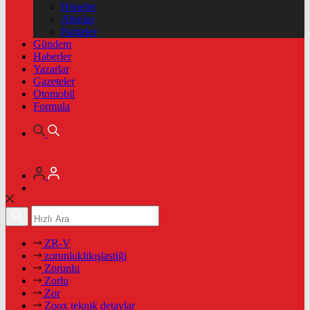
Hisseler
Altınlar
Pariteler
Gündem
Haberler
Yazarlar
Gazeteler
Otomobil
Formula
ZR-V
zorunluklikışlastiği
Zorunlu
Zorlu
Zor
Zoox teknik detaylar