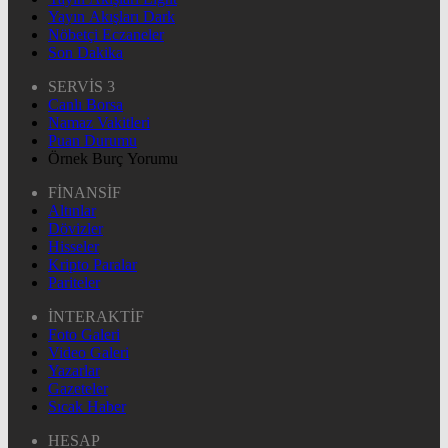
Yayın Akışları Dark
Nöbetçi Eczaneler
Son Dakika
SERVİS 3
Canlı Borsa
Namaz Vakitleri
Puan Durumu
Örnek Burç Yorumu
FİNANSİF
Altınlar
Dövizler
Hisseler
Kripto Paralar
Pariteler
İNTERAKTİF
Foto Galeri
Video Galeri
Yazarlar
Gazeteler
Sıcak Haber
HESAP