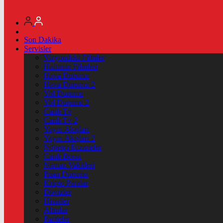
Son Dakika
Servisler
Vizyondaki Filmler
Haftanin Filmleri
Hava Durumu
Hava Durumu 2
Yol Durumu
Yol Durumu 2
Canlı Tv
Canlı Tv 2
Yayın Akışları
Yayın Akışları 2
Nöbetçi Eczaneler
Canlı Borsa
Namaz Vakitleri
Puan Durumu
Kripto Paralar
Dövizler
Hisseler
Altınlar
Pariteler