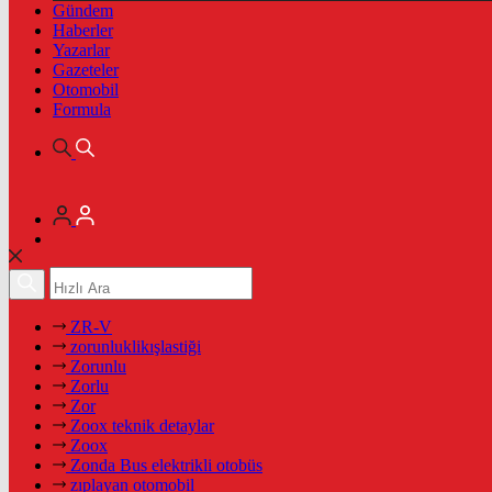
Gündem
Haberler
Yazarlar
Gazeteler
Otomobil
Formula
ZR-V
zorunluklikışlastiği
Zorunlu
Zorlu
Zor
Zoox teknik detaylar
Zoox
Zonda Bus elektrikli otobüs
zıplayan otomobil