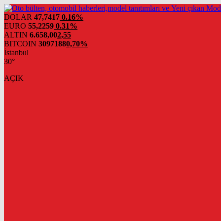
DOLAR
47,7417
0.16%
EURO
55,2259
0.31%
ALTIN
6.658,00
2,55
BITCOIN
3097188
0,70%
İstanbul
30°
AÇIK