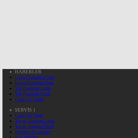
HABERLER
Hava Durumu Light
Hava Durumu Dark
Yol Durumu Light
Yol Durumu Dark
Canlı Tv Light
SERVİS 1
Canlı Tv Dark
Yayın Akışları Light
Yayın Akışları Dark
Nöbetçi Eczaneler
Son Dakika