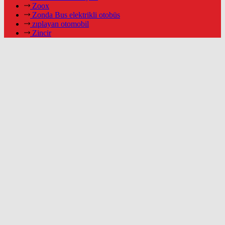
Zoox
Zonda Bus elektrikli otobüs
zıplayan otomobil
Zincir