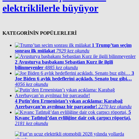
elektriklilerle büyüyor
KATEGORİNİN POPÜLERLERİ
1
Trump’tan seçim
sonrası ilk mülakat
7929 kez okundu
2
Avusturya başbakanı Sebastian Kurz ile ilgili
bilinmeyenler
4885 kez okundu
3
Joe Biden 6 aylık hedeflerini açıkladı. Senato buz gibi…
4056 kez okundu
4
Putin’den Ermenistan’ı yıkan açıklama: Karabağ
Azerbaycan’ın ayrılmaz bir parçasıdır!
2270 kez okundu
5
Kıvanç Tatlıtuğ’dan evliliğine dair çok çarpıcı röportaj.
2181 kez okundu