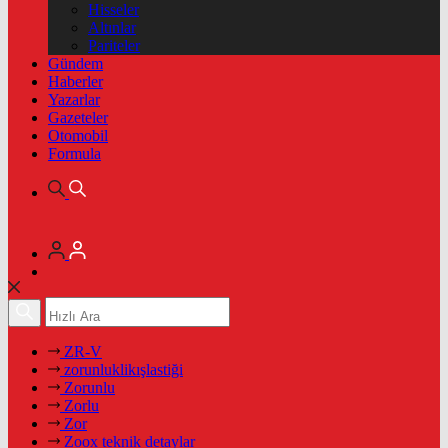
Hisseler
Altınlar
Pariteler
Gündem
Haberler
Yazarlar
Gazeteler
Otomobil
Formula
ZR-V
zorunluklikışlastiği
Zorunlu
Zorlu
Zor
Zoox teknik detaylar