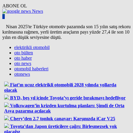
ABONE OL
News
0
Nisan 2025'te Türkiye otomotiv pazarında son 15 yılın satış rekoru
kırılmasına rağmen, yerli üretim araçların payı yüzde 27,4 ile son 10
yılın en düşük seviyesine düştü.
elektirikli otomobil
oto bülten
oto haber
oto news
otomobil haberleri
otonews
Fiat’ın ucuz elektrikli otomobili 2028 yılında yollarda
olacak
BYD, beş yıl içinde Toyota’yı geride bırakmayı hedefliyor
Volkswagen’in krizden kurtulma planları: Şimdi de Orta
Asya pazarına açılacak
Chery’den 2.7 tonluk canavar: Karşınızda iCar V25
Toyota’dan Japon üreticilere çağrı: Birleşmezsek yok
olacağız