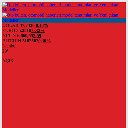
DOLAR
47,7436
0.18%
EURO
55,2510
0.32%
ALTIN
6.660,55
2,59
BITCOIN
3102507
0,30%
İstanbul
29°
AÇIK