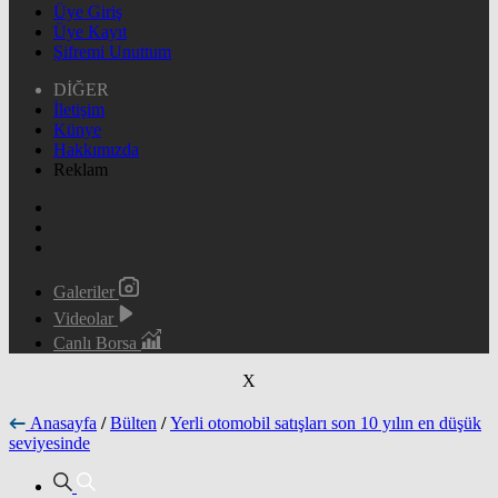
Üye Giriş
Üye Kayıt
Şifremi Unuttum
DİĞER
İletişim
Künye
Hakkımızda
Reklam
Galeriler
Videolar
Canlı Borsa
X
Anasayfa
/
Bülten
/
Yerli otomobil satışları son 10 yılın en düşük
seviyesinde