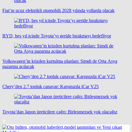
Fiat’ın ucuz elektrikli otomobili 2028 yılında yollarda olacak
BYD, beş yıl içinde Toyota’yı geride bırakmayı hedefliyor
Volkswagen’in krizden kurtulma planları: Şimdi de Orta Asya
pazarına açılacak
Chery’den 2.7 tonluk canavar: Karşınızda iCar V25
Toyota’dan Japon üreticilere çağrı: Birleşmezsek yok olacağız