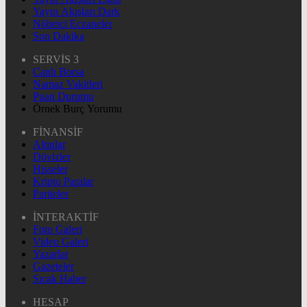
Yayın Akışları Dark
Nöbetçi Eczaneler
Son Dakika
SERVİS 3
Canlı Borsa
Namaz Vakitleri
Puan Durumu
Örnek Burç Yorumu
FİNANSİF
Altınlar
Dövizler
Hisseler
Kripto Paralar
Pariteler
İNTERAKTİF
Foto Galeri
Video Galeri
Yazarlar
Gazeteler
Sıcak Haber
HESAP