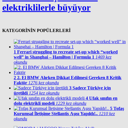
elektriklilerle büyüyor
KATEGORİNİN POPÜLERLERİ
1
Ferrari struggling to recreate set-up which “worked
well” in Shanghai – Hamilton | Formula 1
1469 kez
okundu
2
2. El BMW Alırken Dikkat Edilmesi Gereken 8 Kritik
Faktör
1276 kez okundu
3
Sadece Türkiye için
üretildi
1254 kez okundu
4
Ufak sınıfın en
dolu elektrikli modeli
1229 kez okundu
5
Tofaş
Kurumsal İletişime Stellantis Aşısı Yapıldı!..
1210 kez
okundu