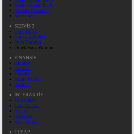
Yayın Akışları Dark
Nöbetçi Eczaneler
Son Dakika
SERVİS 3
Canlı Borsa
Namaz Vakitleri
Puan Durumu
Örnek Burç Yorumu
FİNANSİF
Altınlar
Dövizler
Hisseler
Kripto Paralar
Pariteler
İNTERAKTİF
Foto Galeri
Video Galeri
Yazarlar
Gazeteler
Sıcak Haber
HESAP