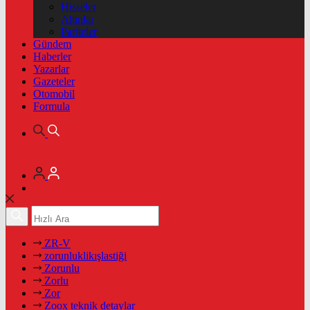
Hisseler
Altınlar
Pariteler
Gündem
Haberler
Yazarlar
Gazeteler
Otomobil
Formula
ZR-V
zorunluklikışlastiği
Zorunlu
Zorlu
Zor
Zoox teknik detaylar