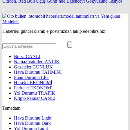
Citroën, Red Bull Uçuş Günü’nde Eğlenceyi Gökyüzüne Taşıyor
Haberleri güncel olarak e-postanızdan takip edebilirsiniz !
Borsa
CANLI
Namaz Vakitleri
ANLIK
Gazeteler
GÜNLÜK
Hava Durumu
TAHMİNİ
Puan Durumu
LİG
Hisseler
EKONOMİ
Pariteler
EKONOMİ
Yol Durumu
TRAFİK
Kripto Paralar
CANLI
Temadam
Hava Durumu Light
Hava Durumu Dark
Yol Durumu Light