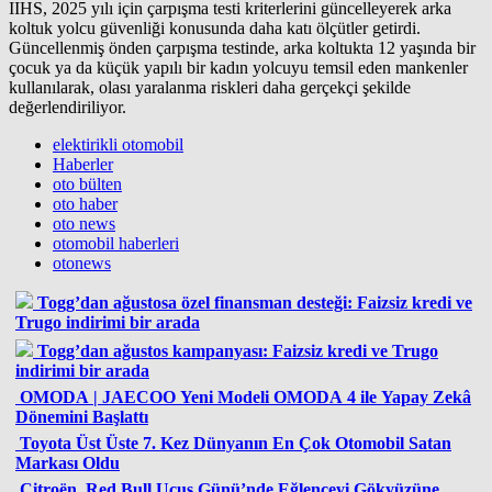
IIHS, 2025 yılı için çarpışma testi kriterlerini güncelleyerek arka
koltuk yolcu güvenliği konusunda daha katı ölçütler getirdi.
Güncellenmiş önden çarpışma testinde, arka koltukta 12 yaşında bir
çocuk ya da küçük yapılı bir kadın yolcuyu temsil eden mankenler
kullanılarak, olası yaralanma riskleri daha gerçekçi şekilde
değerlendiriliyor.
elektirikli otomobil
Haberler
oto bülten
oto haber
oto news
otomobil haberleri
otonews
Togg’dan ağustosa özel finansman desteği: Faizsiz kredi ve
Trugo indirimi bir arada
Togg’dan ağustos kampanyası: Faizsiz kredi ve Trugo
indirimi bir arada
OMODA | JAECOO Yeni Modeli OMODA 4 ile Yapay Zekâ
Dönemini Başlattı
Toyota Üst Üste 7. Kez Dünyanın En Çok Otomobil Satan
Markası Oldu
Citroën, Red Bull Uçuş Günü’nde Eğlenceyi Gökyüzüne