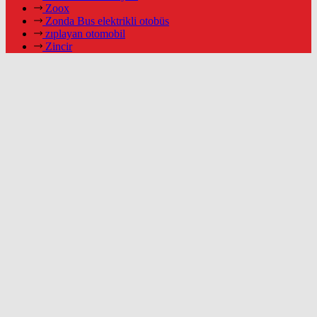
Zoox
Zonda Bus elektrikli otobüs
zıplayan otomobil
Zincir