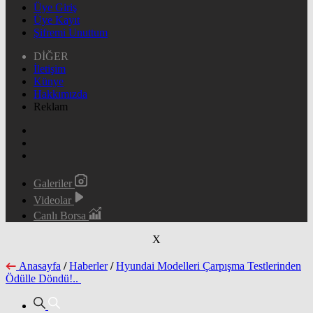
Üye Giriş
Üye Kayıt
Şifremi Unuttum
DİĞER
İletişim
Künye
Hakkımızda
Reklam
Galeriler
Videolar
Canlı Borsa
X
Anasayfa
/
Haberler
/
Hyundai Modelleri Çarpışma Testlerinden
Ödülle Döndü!..