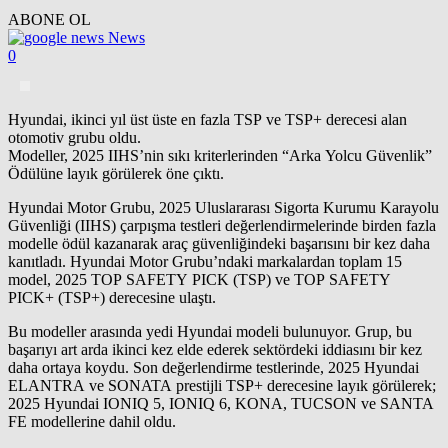
ABONE OL
News
0
Hyundai, ikinci yıl üst üste en fazla TSP ve TSP+ derecesi alan
otomotiv grubu oldu.
Modeller, 2025 IIHS’nin sıkı kriterlerinden “Arka Yolcu Güvenlik”
Ödülüne layık görülerek öne çıktı.
Hyundai Motor Grubu, 2025 Uluslararası Sigorta Kurumu Karayolu
Güvenliği (IIHS) çarpışma testleri değerlendirmelerinde birden fazla
modelle ödül kazanarak araç güvenliğindeki başarısını bir kez daha
kanıtladı. Hyundai Motor Grubu’ndaki markalardan toplam 15
model, 2025 TOP SAFETY PICK (TSP) ve TOP SAFETY
PICK+ (TSP+) derecesine ulaştı.
Bu modeller arasında yedi Hyundai modeli bulunuyor. Grup, bu
başarıyı art arda ikinci kez elde ederek sektördeki iddiasını bir kez
daha ortaya koydu. Son değerlendirme testlerinde, 2025 Hyundai
ELANTRA ve SONATA prestijli TSP+ derecesine layık görülerek;
2025 Hyundai IONIQ 5, IONIQ 6, KONA, TUCSON ve SANTA
FE modellerine dahil oldu.