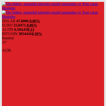
DOLAR
47,6006
0.06%
EURO
55,0471
0.06%
ALTIN
6.504,63
0,13
BITCOIN
3054441
0,50%
İstanbul
31°
AÇIK