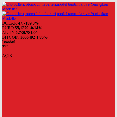
DOLAR
47,7189
0%
EURO
55,1279
-0.14%
ALTIN
6.730,78
1,05
BITCOIN
3056492
-1,80%
İstanbul
27°
AÇIK