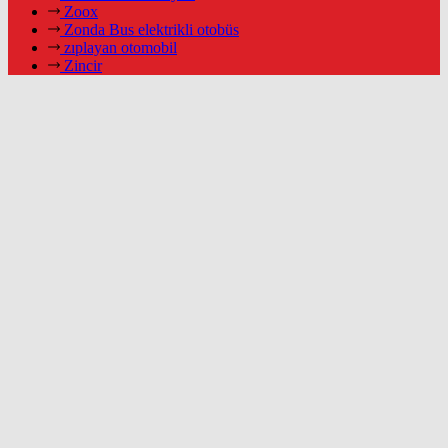
Zoox
Zonda Bus elektrikli otobüs
zıplayan otomobil
Zincir