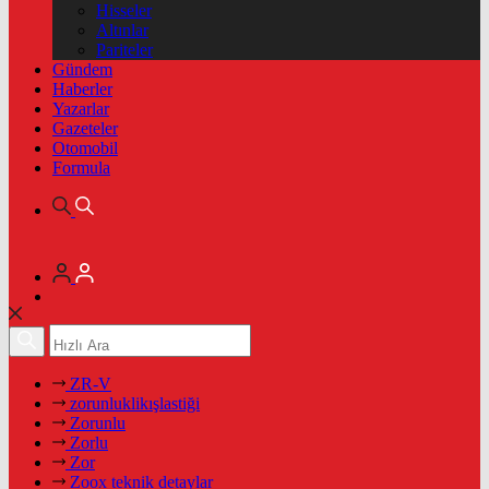
Hisseler
Altınlar
Pariteler
Gündem
Haberler
Yazarlar
Gazeteler
Otomobil
Formula
ZR-V
zorunluklikışlastiği
Zorunlu
Zorlu
Zor
Zoox teknik detaylar