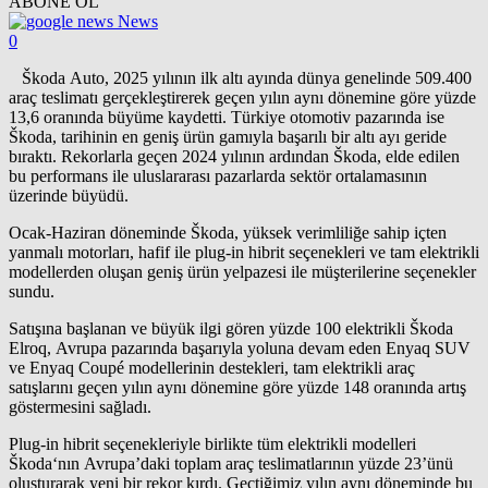
ABONE OL
News
0
Škoda Auto, 2025 yılının ilk altı ayında dünya genelinde 509.400
araç teslimatı gerçekleştirerek geçen yılın aynı dönemine göre yüzde
13,6 oranında büyüme kaydetti. Türkiye otomotiv pazarında ise
Škoda, tarihinin en geniş ürün gamıyla başarılı bir altı ayı geride
bıraktı. Rekorlarla geçen 2024 yılının ardından Škoda, elde edilen
bu performans ile uluslararası pazarlarda sektör ortalamasının
üzerinde büyüdü.
Ocak-Haziran döneminde Škoda, yüksek verimliliğe sahip içten
yanmalı motorları, hafif ile plug-in hibrit seçenekleri ve tam elektrikli
modellerden oluşan geniş ürün yelpazesi ile müşterilerine seçenekler
sundu.
Satışına başlanan ve büyük ilgi gören yüzde 100 elektrikli Škoda
Elroq, Avrupa pazarında başarıyla yoluna devam eden Enyaq SUV
ve Enyaq Coupé modellerinin destekleri, tam elektrikli araç
satışlarını geçen yılın aynı dönemine göre yüzde 148 oranında artış
göstermesini sağladı.
Plug-in hibrit seçenekleriyle birlikte tüm elektrikli modelleri
Škoda‘nın Avrupa’daki toplam araç teslimatlarının yüzde 23’ünü
oluşturarak yeni bir rekor kırdı. Geçtiğimiz yılın aynı döneminde bu