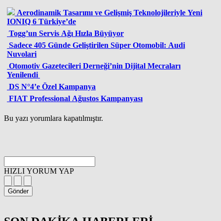
Aerodinamik Tasarımı ve Gelişmiş Teknolojileriyle Yeni
IONIQ 6 Türkiye’de
Togg’un Servis Ağı Hızla Büyüyor
Sadece 405 Günde Geliştirilen Süper Otomobil: Audi
Nuvolari
Otomotiv Gazetecileri Derneği’nin Dijital Mecraları
Yenilendi
DS N°4’e Özel Kampanya
FIAT Professional Ağustos Kampanyası
Bu yazı yorumlara kapatılmıştır.
HIZLI YORUM YAP
Gönder