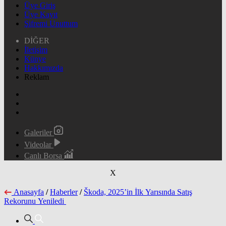
Üye Giriş
Üye Kayıt
Şifremi Unuttum
DİĞER
İletişim
Künye
Hakkımızda
Reklam
Galeriler
Videolar
Canlı Borsa
X
Anasayfa
/
Haberler
/
Škoda, 2025’in İlk Yarısında Satış
Rekorunu Yeniledi