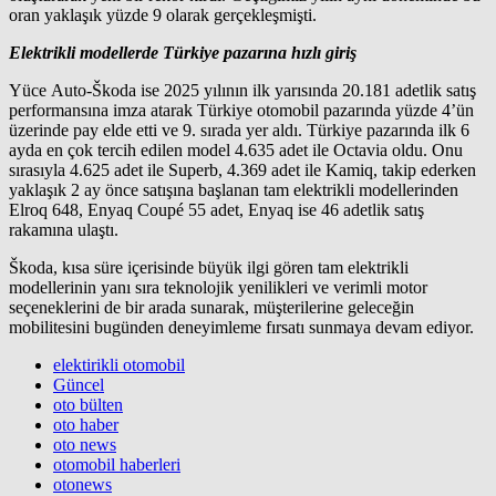
oran yaklaşık yüzde 9 olarak gerçekleşmişti.
Elektrikli modellerde Türkiye pazarına hızlı giriş
Yüce Auto-Škoda ise 2025 yılının ilk yarısında 20.181 adetlik satış
performansına imza atarak Türkiye otomobil pazarında yüzde 4’ün
üzerinde pay elde etti ve 9. sırada yer aldı. Türkiye pazarında ilk 6
ayda en çok tercih edilen model 4.635 adet ile Octavia oldu. Onu
sırasıyla 4.625 adet ile Superb, 4.369 adet ile Kamiq, takip ederken
yaklaşık 2 ay önce satışına başlanan tam elektrikli modellerinden
Elroq 648, Enyaq Coupé 55 adet, Enyaq ise 46 adetlik satış
rakamına ulaştı.
Škoda, kısa süre içerisinde büyük ilgi gören tam elektrikli
modellerinin yanı sıra teknolojik yenilikleri ve verimli motor
seçeneklerini de bir arada sunarak, müşterilerine geleceğin
mobilitesini bugünden deneyimleme fırsatı sunmaya devam ediyor.
elektirikli otomobil
Güncel
oto bülten
oto haber
oto news
otomobil haberleri
otonews