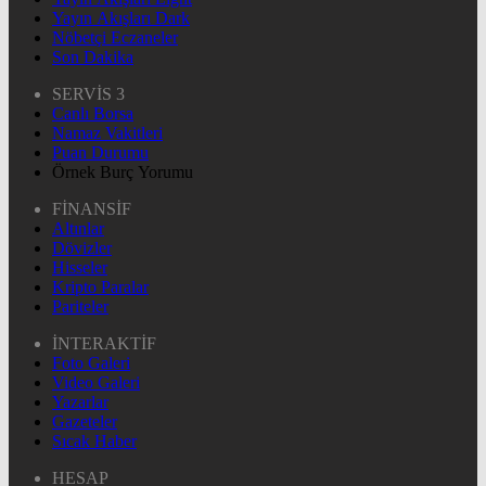
Yayın Akışları Dark
Nöbetçi Eczaneler
Son Dakika
SERVİS 3
Canlı Borsa
Namaz Vakitleri
Puan Durumu
Örnek Burç Yorumu
FİNANSİF
Altınlar
Dövizler
Hisseler
Kripto Paralar
Pariteler
İNTERAKTİF
Foto Galeri
Video Galeri
Yazarlar
Gazeteler
Sıcak Haber
HESAP