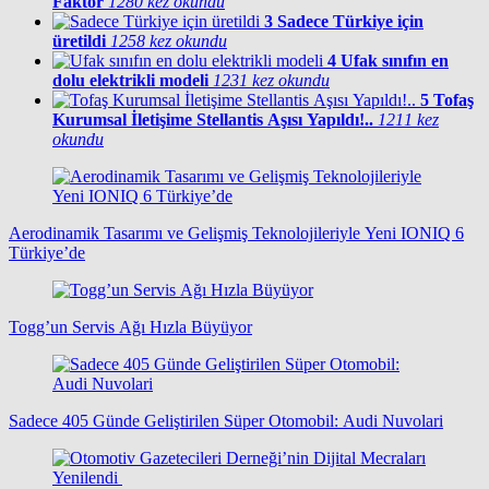
Faktör
1280 kez okundu
3
Sadece Türkiye için
üretildi
1258 kez okundu
4
Ufak sınıfın en
dolu elektrikli modeli
1231 kez okundu
5
Tofaş
Kurumsal İletişime Stellantis Aşısı Yapıldı!..
1211 kez
okundu
Aerodinamik Tasarımı ve Gelişmiş Teknolojileriyle Yeni IONIQ 6
Türkiye’de
Togg’un Servis Ağı Hızla Büyüyor
Sadece 405 Günde Geliştirilen Süper Otomobil: Audi Nuvolari