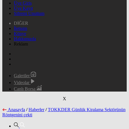
Üye Giriş
Üye Kayıt
Şifremi Unuttum
DİĞER
İletişim
Künye
Hakkımızda
Reklam
Galeriler
Videolar
Canlı Borsa
X
Anasayfa
/
Haberler
/
TOKKDER Günlük Kiralama Sektörünün
Röntgenini çekti