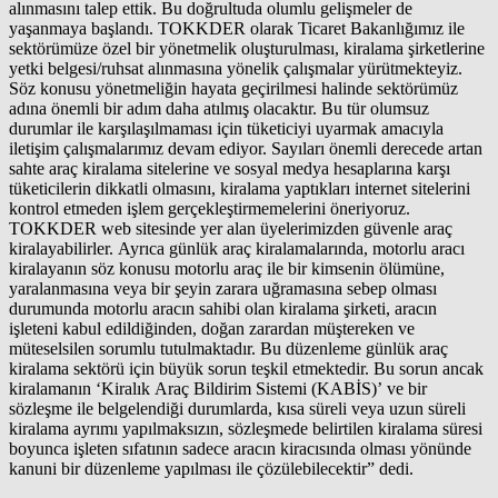
alınmasını talep ettik. Bu doğrultuda olumlu gelişmeler de
yaşanmaya başlandı. TOKKDER olarak Ticaret Bakanlığımız ile
sektörümüze özel bir yönetmelik oluşturulması, kiralama şirketlerine
yetki belgesi/ruhsat alınmasına yönelik çalışmalar yürütmekteyiz.
Söz konusu yönetmeliğin hayata geçirilmesi halinde sektörümüz
adına önemli bir adım daha atılmış olacaktır. Bu tür olumsuz
durumlar ile karşılaşılmaması için tüketiciyi uyarmak amacıyla
iletişim çalışmalarımız devam ediyor. Sayıları önemli derecede artan
sahte araç kiralama sitelerine ve sosyal medya hesaplarına karşı
tüketicilerin dikkatli olmasını, kiralama yaptıkları internet sitelerini
kontrol etmeden işlem gerçekleştirmemelerini öneriyoruz.
TOKKDER web sitesinde yer alan üyelerimizden güvenle araç
kiralayabilirler. Ayrıca günlük araç kiralamalarında, motorlu aracı
kiralayanın söz konusu motorlu araç ile bir kimsenin ölümüne,
yaralanmasına veya bir şeyin zarara uğramasına sebep olması
durumunda motorlu aracın sahibi olan kiralama şirketi, aracın
işleteni kabul edildiğinden, doğan zarardan müştereken ve
müteselsilen sorumlu tutulmaktadır. Bu düzenleme günlük araç
kiralama sektörü için büyük sorun teşkil etmektedir. Bu sorun ancak
kiralamanın ‘Kiralık Araç Bildirim Sistemi (KABİS)’ ve bir
sözleşme ile belgelendiği durumlarda, kısa süreli veya uzun süreli
kiralama ayrımı yapılmaksızın, sözleşmede belirtilen kiralama süresi
boyunca işleten sıfatının sadece aracın kiracısında olması yönünde
kanuni bir düzenleme yapılması ile çözülebilecektir” dedi.