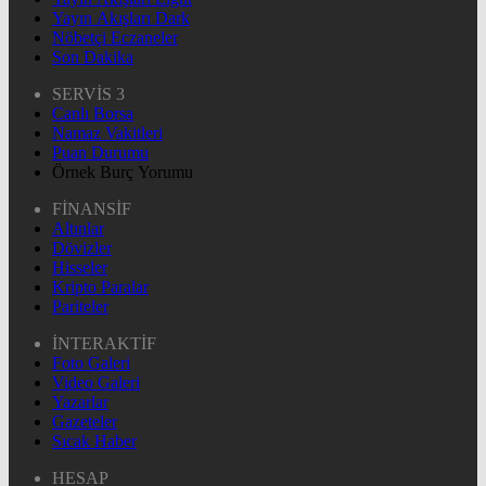
Yayın Akışları Dark
Nöbetçi Eczaneler
Son Dakika
SERVİS 3
Canlı Borsa
Namaz Vakitleri
Puan Durumu
Örnek Burç Yorumu
FİNANSİF
Altınlar
Dövizler
Hisseler
Kripto Paralar
Pariteler
İNTERAKTİF
Foto Galeri
Video Galeri
Yazarlar
Gazeteler
Sıcak Haber
HESAP