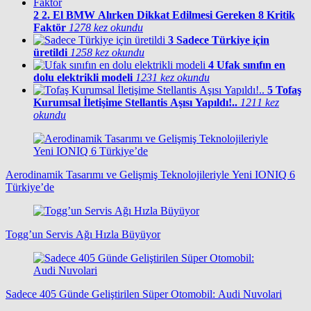
2
2. El BMW Alırken Dikkat Edilmesi Gereken 8 Kritik
Faktör
1278 kez okundu
3
Sadece Türkiye için
üretildi
1258 kez okundu
4
Ufak sınıfın en
dolu elektrikli modeli
1231 kez okundu
5
Tofaş
Kurumsal İletişime Stellantis Aşısı Yapıldı!..
1211 kez
okundu
Aerodinamik Tasarımı ve Gelişmiş Teknolojileriyle Yeni IONIQ 6
Türkiye’de
Togg’un Servis Ağı Hızla Büyüyor
Sadece 405 Günde Geliştirilen Süper Otomobil: Audi Nuvolari