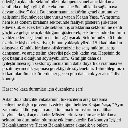
ödediği açıklandı. Sektörümüz tıpkı operasyonel araç kiralama
tarafında olduğu gibi, ülke ekonomisine önemli katkı sağlamaya
devam ediyor” dedi. Bu araştırmanın, sektörün genel durumu ve
gelişimini ölçümleyeceğine vurgu yapan Kağan Yaşa, “Araştırma
hem kısa dönem kiralama sektöründe faaliyet gösteren şirketlere
kılavuzluk edecek hem de sektörün iş ortaklarına sektörün ne denli
güçlü ve gelişime açık olduğunu göstererek, sektöre sundukları ürün
ve hizmetleri çeşitlendirmelerini sağlayacak. Sektörümüzde 6 binin
üzerinde kişi emek veriyor, bunun yaklaşık yüzde 15’i kadınlardan
oluşuyor. Günlük kiralama ofislerimizde ise satış müdürü, satış
danışmanı ve araç teslim görevlisi pek çok kadın var. Hepsinin de
çok başarılı olduğunu söyleyebilirim. Grafiğin daha da
iyileştirilmesi için sektör oyuncularının daha duyarlı davranması ve
pozitif ayrımcılık yapması gerektiği de söylenebilir. Tabii dileğimiz o
ki kadınlar tüm sektörlerde her geçen gün daha çok yer alsın” diye
konuştu.
Hasar ve kaza durumları için düzenleme şart!
Artan dolandırıcılık vakalarının, tüketicilerin araç kiralama
faaliyetine ilişkin güvenini zedelediğini belirten Kağan Yaşa, “Aynı
zamanda taklidi yapılan araç kiralama kuruluşlarının da itibar
kaybına da yol açmaktadır. Müşterilerimiz ve tüm araç kiralama
sektörü bu durumdan olumsuz etkilenmektedir. Bu konuyu İçişleri
Bakanlığımıza ve Ticaret Bakanlığımıza aktardık ve önlem