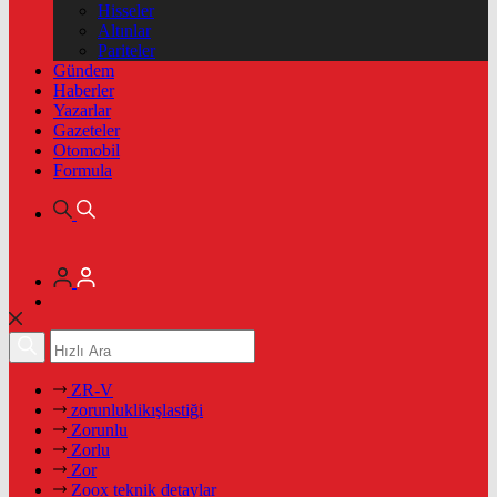
Hisseler
Altınlar
Pariteler
Gündem
Haberler
Yazarlar
Gazeteler
Otomobil
Formula
ZR-V
zorunluklikışlastiği
Zorunlu
Zorlu
Zor
Zoox teknik detaylar