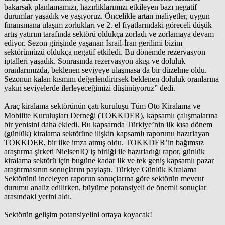
bakarsak planlamamızı, hazırlıklarımızı etkileyen bazı negatif
durumlar yaşadık ve yaşıyoruz. Öncelikle artan maliyetler, uygun
finansmana ulaşım zorlukları ve 2. el fiyatlarındaki göreceli düşük
artış yatırım tarafında sektörü oldukça zorladı ve zorlamaya devam
ediyor. Sezon girişinde yaşanan İsrail-İran gerilimi bizim
sektörümüzü oldukça negatif etkiledi. Bu dönemde rezervasyon
iptalleri yaşadık. Sonrasında rezervasyon akışı ve doluluk
oranlarımızda, beklenen seviyeye ulaşmasa da bir düzelme oldu.
Sezonun kalan kısmını değerlendirirsek beklenen doluluk oranlarına
yakın seviyelerde ilerleyeceğimizi düşünüyoruz” dedi.
Araç kiralama sektörünün çatı kuruluşu Tüm Oto Kiralama ve
Mobilite Kuruluşları Derneği (TOKKDER), kapsamlı çalışmalarına
bir yenisini daha ekledi. Bu kapsamda Türkiye’nin ilk kısa dönem
(günlük) kiralama sektörüne ilişkin kapsamlı raporunu hazırlayan
TOKKDER, bir ilke imza atmış oldu. TOKKDER’in bağımsız
araştırma şirketi NielsenIQ iş birliği ile hazırladığı rapor, günlük
kiralama sektörü için bugüne kadar ilk ve tek geniş kapsamlı pazar
araştırmasının sonuçlarını paylaştı. Türkiye Günlük Kiralama
Sektörünü inceleyen raporun sonuçlarına göre sektörün mevcut
durumu analiz edilirken, büyüme potansiyeli de önemli sonuçlar
arasındaki yerini aldı.
Sektörün gelişim potansiyelini ortaya koyacak!