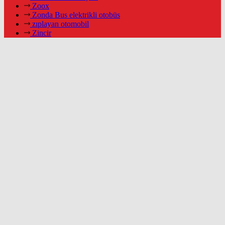
Zoox
Zonda Bus elektrikli otobüs
zıplayan otomobil
Zincir