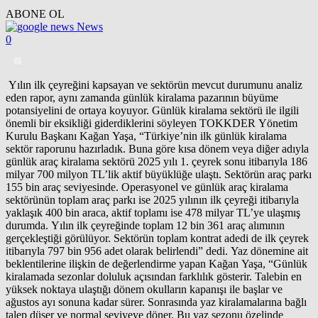
ABONE OL
News
0
Yılın ilk çeyreğini kapsayan ve sektörün mevcut durumunu analiz
eden rapor, aynı zamanda günlük kiralama pazarının büyüme
potansiyelini de ortaya koyuyor. Günlük kiralama sektörü ile ilgili
önemli bir eksikliği giderdiklerini söyleyen TOKKDER Yönetim
Kurulu Başkanı Kağan Yaşa, “Türkiye’nin ilk günlük kiralama
sektör raporunu hazırladık. Buna göre kısa dönem veya diğer adıyla
günlük araç kiralama sektörü 2025 yılı 1. çeyrek sonu itibarıyla 186
milyar 700 milyon TL’lik aktif büyüklüğe ulaştı. Sektörün araç parkı
155 bin araç seviyesinde. Operasyonel ve günlük araç kiralama
sektörünün toplam araç parkı ise 2025 yılının ilk çeyreği itibarıyla
yaklaşık 400 bin araca, aktif toplamı ise 478 milyar TL’ye ulaşmış
durumda. Yılın ilk çeyreğinde toplam 12 bin 361 araç alımının
gerçekleştiği görülüyor. Sektörün toplam kontrat adedi de ilk çeyrek
itibarıyla 797 bin 956 adet olarak belirlendi” dedi. Yaz dönemine ait
beklentilerine ilişkin de değerlendirme yapan Kağan Yaşa, “Günlük
kiralamada sezonlar doluluk açısından farklılık gösterir. Talebin en
yüksek noktaya ulaştığı dönem okulların kapanışı ile başlar ve
ağustos ayı sonuna kadar sürer. Sonrasında yaz kiralamalarına bağlı
talep düşer ve normal seviyeye döner. Bu yaz sezonu özelinde