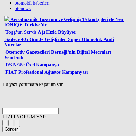
otomobil haberleri
otonews
Aerodinamik Tasarımı ve Gelişmiş Teknolojileriyle Yeni
IONIQ 6 Türkiye’de
Togg’un Servis Ağı Hızla Büyüyor
Sadece 405 Günde Geliştirilen Süper Otomobil: Audi
Nuvolari
Otomotiv Gazetecileri Derneği’nin Dijital Mecraları
Yenilendi
DS N°4’e Özel Kampanya
FIAT Professional Ağustos Kampanyası
Bu yazı yorumlara kapatılmıştır.
HIZLI YORUM YAP
Gönder