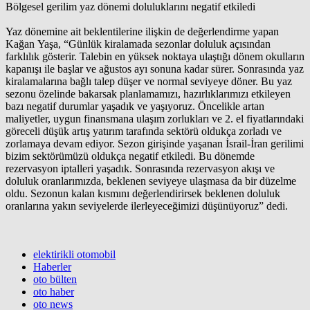
Bölgesel gerilim yaz dönemi doluluklarını negatif etkiledi
Yaz dönemine ait beklentilerine ilişkin de değerlendirme yapan
Kağan Yaşa, “Günlük kiralamada sezonlar doluluk açısından
farklılık gösterir. Talebin en yüksek noktaya ulaştığı dönem okulların
kapanışı ile başlar ve ağustos ayı sonuna kadar sürer. Sonrasında yaz
kiralamalarına bağlı talep düşer ve normal seviyeye döner. Bu yaz
sezonu özelinde bakarsak planlamamızı, hazırlıklarımızı etkileyen
bazı negatif durumlar yaşadık ve yaşıyoruz. Öncelikle artan
maliyetler, uygun finansmana ulaşım zorlukları ve 2. el fiyatlarındaki
göreceli düşük artış yatırım tarafında sektörü oldukça zorladı ve
zorlamaya devam ediyor. Sezon girişinde yaşanan İsrail-İran gerilimi
bizim sektörümüzü oldukça negatif etkiledi. Bu dönemde
rezervasyon iptalleri yaşadık. Sonrasında rezervasyon akışı ve
doluluk oranlarımızda, beklenen seviyeye ulaşmasa da bir düzelme
oldu. Sezonun kalan kısmını değerlendirirsek beklenen doluluk
oranlarına yakın seviyelerde ilerleyeceğimizi düşünüyoruz” dedi.
elektirikli otomobil
Haberler
oto bülten
oto haber
oto news