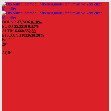
DOLAR
47,7436
0.18%
EURO
55,2510
0.32%
ALTIN
6.660,55
2,59
BITCOIN
3103263
0,20%
İstanbul
29°
AÇIK