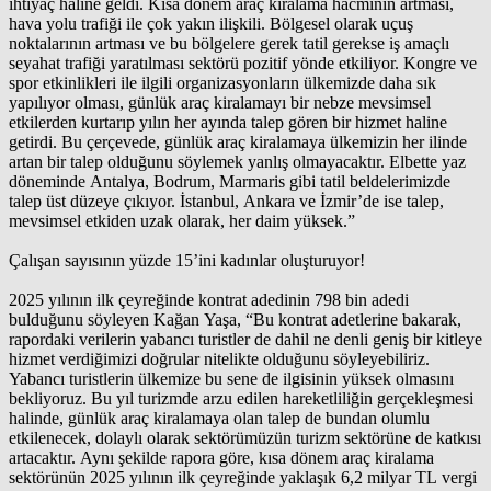
ihtiyaç haline geldi. Kısa dönem araç kiralama hacminin artması,
hava yolu trafiği ile çok yakın ilişkili. Bölgesel olarak uçuş
noktalarının artması ve bu bölgelere gerek tatil gerekse iş amaçlı
seyahat trafiği yaratılması sektörü pozitif yönde etkiliyor. Kongre ve
spor etkinlikleri ile ilgili organizasyonların ülkemizde daha sık
yapılıyor olması, günlük araç kiralamayı bir nebze mevsimsel
etkilerden kurtarıp yılın her ayında talep gören bir hizmet haline
getirdi. Bu çerçevede, günlük araç kiralamaya ülkemizin her ilinde
artan bir talep olduğunu söylemek yanlış olmayacaktır. Elbette yaz
döneminde Antalya, Bodrum, Marmaris gibi tatil beldelerimizde
talep üst düzeye çıkıyor. İstanbul, Ankara ve İzmir’de ise talep,
mevsimsel etkiden uzak olarak, her daim yüksek.”
Çalışan sayısının yüzde 15’ini kadınlar oluşturuyor!
2025 yılının ilk çeyreğinde kontrat adedinin 798 bin adedi
bulduğunu söyleyen Kağan Yaşa, “Bu kontrat adetlerine bakarak,
rapordaki verilerin yabancı turistler de dahil ne denli geniş bir kitleye
hizmet verdiğimizi doğrular nitelikte olduğunu söyleyebiliriz.
Yabancı turistlerin ülkemize bu sene de ilgisinin yüksek olmasını
bekliyoruz. Bu yıl turizmde arzu edilen hareketliliğin gerçekleşmesi
halinde, günlük araç kiralamaya olan talep de bundan olumlu
etkilenecek, dolaylı olarak sektörümüzün turizm sektörüne de katkısı
artacaktır. Aynı şekilde rapora göre, kısa dönem araç kiralama
sektörünün 2025 yılının ilk çeyreğinde yaklaşık 6,2 milyar TL vergi