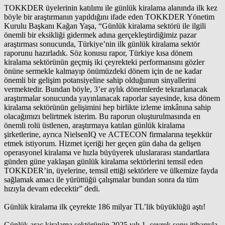
TOKKDER üyelerinin katılımı ile günlük kiralama alanında ilk kez
böyle bir araştırmanın yapıldığını ifade eden TOKKDER Yönetim
Kurulu Başkanı Kağan Yaşa, “Günlük kiralama sektörü ile ilgili
önemli bir eksikliği gidermek adına gerçekleştirdiğimiz pazar
araştırması sonucunda, Türkiye’nin ilk günlük kiralama sektör
raporunu hazırladık. Söz konusu rapor, Türkiye kısa dönem
kiralama sektörünün geçmiş iki çeyrekteki performansını gözler
önüne sermekle kalmayıp önümüzdeki dönem için de ne kadar
önemli bir gelişim potansiyeline sahip olduğunun sinyallerini
vermektedir. Bundan böyle, 3’er aylık dönemlerde tekrarlanacak
araştırmalar sonucunda yayınlanacak raporlar sayesinde, kısa dönem
kiralama sektörünün gelişimini hep birlikte izleme imkânına sahip
olacağımızı belirtmek isterim. Bu raporun oluşturulmasında en
önemli rolü üstlenen, araştırmaya katılan günlük kiralama
şirketlerine, ayrıca NielsenIQ ve ACTECON firmalarına teşekkür
etmek istiyorum. Hizmet içeriği her geçen gün daha da gelişen
operasyonel kiralama ve hızla büyüyerek uluslararası standartlara
günden güne yaklaşan günlük kiralama sektörlerini temsil eden
TOKKDER’in, üyelerine, temsil ettiği sektörlere ve ülkemize fayda
sağlamak amacı ile yürüttüğü çalışmalar bundan sonra da tüm
hızıyla devam edecektir” dedi.
Günlük kiralama ilk çeyrekte 186 milyar TL’lik büyüklüğü aştı!
Günlük araç kiralama sektörünün 2025 yılı 1. çeyrek sonu itibarıyla