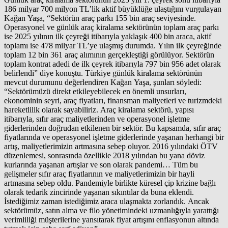
186 milyar 700 milyon TL’lik aktif büyüklüğe ulaştığını vurgulayan
Kağan Yaşa, “Sektörün araç parkı 155 bin araç seviyesinde.
Operasyonel ve günlük araç kiralama sektörünün toplam araç parkı
ise 2025 yılının ilk çeyreği itibarıyla yaklaşık 400 bin araca, aktif
toplamı ise 478 milyar TL’ye ulaşmış durumda. Yılın ilk çeyreğinde
toplam 12 bin 361 araç alımının gerçekleştiği görülüyor. Sektörün
toplam kontrat adedi de ilk çeyrek itibarıyla 797 bin 956 adet olarak
belirlendi” diye konuştu. Türkiye günlük kiralama sektörünün
mevcut durumunu değerlendiren Kağan Yaşa, şunları söyledi:
“Sektörümüzü direkt etkileyebilecek en önemli unsurları,
ekonominin seyri, araç fiyatları, finansman maliyetleri ve turizmdeki
hareketlilik olarak sayabiliriz. Araç kiralama sektörü, yapısı
itibarıyla, sıfır araç maliyetlerinden ve operasyonel işletme
giderlerinden doğrudan etkilenen bir sektör. Bu kapsamda, sıfır araç
fiyatlarında ve operasyonel işletme giderlerinde yaşanan herhangi bir
artış, maliyetlerimizin artmasına sebep oluyor. 2016 yılındaki ÖTV
düzenlemesi, sonrasında özellikle 2018 yılından bu yana döviz
kurlarında yaşanan artışlar ve son olarak pandemi… Tüm bu
gelişmeler sıfır araç fiyatlarının ve maliyetlerimizin bir hayli
artmasına sebep oldu. Pandemiyle birlikte küresel çip krizine bağlı
olarak tedarik zincirinde yaşanan sıkıntılar da buna eklendi.
İstediğimiz zaman istediğimiz araca ulaşmakta zorlandık. Ancak
sektörümüz, satın alma ve filo yönetimindeki uzmanlığıyla yarattığı
verimliliği müşterilerine yansıtarak fiyat artışını enflasyonun altında