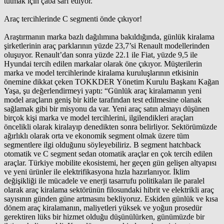
tutmak için çaba sarf ediyor.”
Araç tercihlerinde C segmenti önde çıkıyor!
Araştırmanın marka bazlı dağılımına bakıldığında, günlük kiralama
şirketlerinin araç parklarının yüzde 23,7’si Renault modellerinden
oluşuyor. Renault’dan sonra yüzde 22.1 ile Fiat, yüzde 9,5 ile
Hyundai tercih edilen markalar olarak öne çıkıyor. Müşterilerin
marka ve model tercihlerinde kiralama kuruluşlarının etkisinin
önemine dikkat çeken TOKKDER Yönetim Kurulu Başkanı Kağan
Yaşa, şu değerlendirmeyi yaptı: “Günlük araç kiralamanın yeni
model araçların geniş bir kitle tarafından test edilmesine olanak
sağlamak gibi bir misyonu da var. Yeni araç satın almayı düşünen
birçok kişi marka ve model tercihlerini, ilgilendikleri araçları
öncelikli olarak kiralayıp denedikten sonra belirliyor. Sektörümüzde
ağırlıklı olarak orta ve ekonomik segment olmak üzere tüm
segmentlere ilgi olduğunu söyleyebiliriz. B segment hatchback
otomatik ve C segment sedan otomatik araçlar en çok tercih edilen
araçlar. Türkiye mobilite ekosistemi, her geçen gün gelişen altyapısı
ve yeni ürünler ile elektrifikasyona hızla hazırlanıyor. İklim
değişikliği ile mücadele ve enerji tasarrufu politikaları ile paralel
olarak araç kiralama sektörünün filosundaki hibrit ve elektrikli araç
sayısının günden güne artmasını bekliyoruz. Eskiden günlük ve kısa
dönem araç kiralamanın, maliyetleri yüksek ve yoğun prosedür
gerektiren lüks bir hizmet olduğu düşünülürken, günümüzde bir