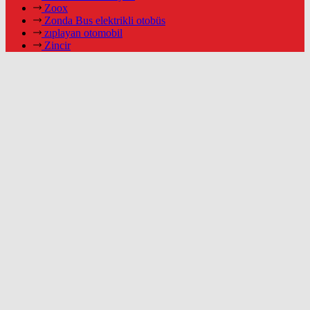
Zoox
Zonda Bus elektrikli otobüs
zıplayan otomobil
Zincir