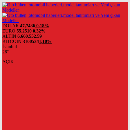
DOLAR
47,7436
0.18%
EURO
55,2510
0.32%
ALTIN
6.660,55
2,59
BITCOIN
3100534
1,10%
İstanbul
26°
AÇIK