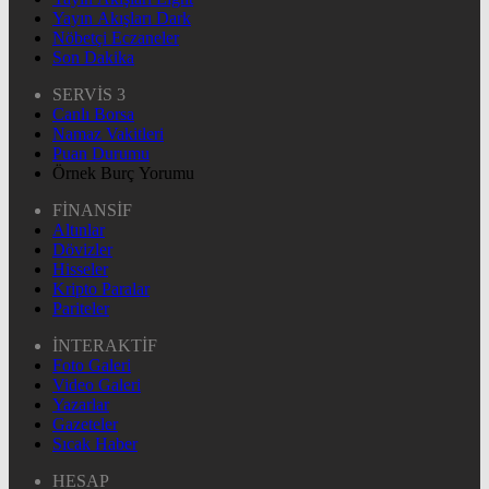
Yayın Akışları Dark
Nöbetçi Eczaneler
Son Dakika
SERVİS 3
Canlı Borsa
Namaz Vakitleri
Puan Durumu
Örnek Burç Yorumu
FİNANSİF
Altınlar
Dövizler
Hisseler
Kripto Paralar
Pariteler
İNTERAKTİF
Foto Galeri
Video Galeri
Yazarlar
Gazeteler
Sıcak Haber
HESAP