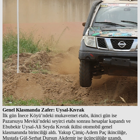
Genel Klasmanda Zafer: Uysal‑Kıvrak
İlk gün İnece Köyü’ndeki mukavemet etabı, ikinci gün ise
Pazarsuyu Mevkii’ndeki seyirci etabı sonrası hesaplar kapandı ve
Ebubekir Uysal‑Ali Seyda Kıvrak ikilisi otomobil genel
klasmanında birinciliği aldı. Yakup Çimiç‑Adem Paç ikinciliğe,
Mustafa Gül‑Serhat Dursun Akdemir ise üçüncülüğe uzandı.