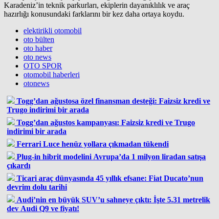
Karadeniz’in teknik parkurları, ekiplerin dayanıklılık ve araç
hazırlığı konusundaki farklarını bir kez daha ortaya koydu.
elektirikli otomobil
oto bülten
oto haber
oto news
OTO SPOR
otomobil haberleri
otonews
Togg’dan ağustosa özel finansman desteği: Faizsiz kredi ve
Trugo indirimi bir arada
Togg’dan ağustos kampanyası: Faizsiz kredi ve Trugo
indirimi bir arada
Ferrari Luce henüz yollara çıkmadan tükendi
Plug-in hibrit modelini Avrupa’da 1 milyon liradan satışa
çıkardı
Ticari araç dünyasında 45 yıllık efsane: Fiat Ducato’nun
devrim dolu tarihi
Audi’nin en büyük SUV’u sahneye çıktı: İşte 5.31 metrelik
dev Audi Q9 ve fiyatı!