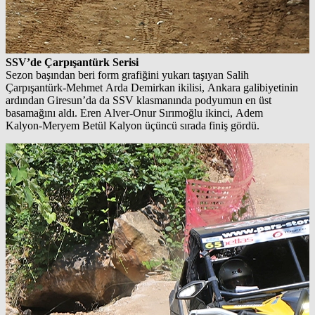
SSV’de Çarpışantürk Serisi
Sezon başından beri form grafiğini yukarı taşıyan Salih
Çarpışantürk‑Mehmet Arda Demirkan ikilisi, Ankara galibiyetinin
ardından Giresun’da da SSV klasmanında podyumun en üst
basamağını aldı. Eren Alver‑Onur Sırımoğlu ikinci, Adem
Kalyon‑Meryem Betül Kalyon üçüncü sırada finiş gördü.