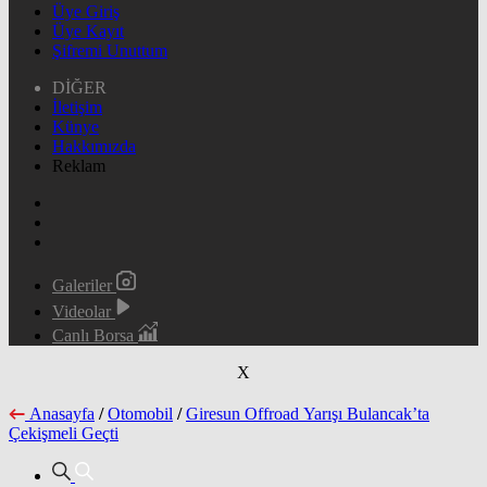
Üye Giriş
Üye Kayıt
Şifremi Unuttum
DİĞER
İletişim
Künye
Hakkımızda
Reklam
Galeriler
Videolar
Canlı Borsa
X
Anasayfa
/
Otomobil
/
Giresun Offroad Yarışı Bulancak’ta
Çekişmeli Geçti