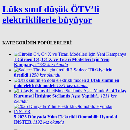
Lüks sınıf düşük ÖTV’li
elektriklilerle büyüyor
KATEGORİNİN POPÜLERLERİ
1
Citroën C4, C4 X ve Ticari Modelleri İçin Yeni
Kampanya
1737 kez okundu
2
Sadece Türkiye için
üretildi
1258 kez okundu
3
Ufak sınıfın en
dolu elektrikli modeli
1231 kez okundu
4
Tofaş
Kurumsal İletişime Stellantis Aşısı Yapıldı!..
1211 kez
okundu
5
2025 Dünyada Yılın Elektrikli Otomobili: Hyundai
INSTER
1192 kez okundu