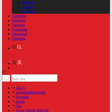
Hisseler
Altınlar
Pariteler
Gündem
Haberler
Yazarlar
Gazeteler
Otomobil
Formula
ZR-V
zorunluklikışlastiği
Zorunlu
Zorlu
Zor
Zoox teknik detaylar