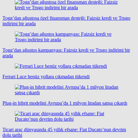
Togg’dan ağustosa özel finansman desteği: Faizsiz kredi ve Trugo
indirimi bir arada
Togg’dan ağustos kampanyası: Faizsiz kredi ve Trugo indirimi bir
arada
Ferrari Luce henüz yollara çıkmadan tükendi
Plug-in hibrit modelini Avrupa’da 1 milyon liradan satışa çıkardı
Ticari araç dünyasında 45 yıllık efsane: Fiat Ducato’nun devrim
dolu tarihi