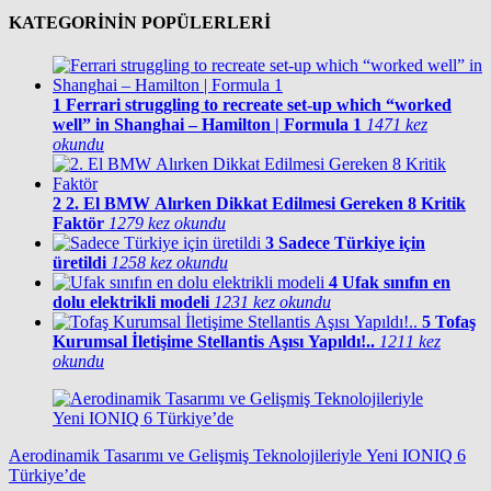
KATEGORİNİN POPÜLERLERİ
1
Ferrari struggling to recreate set-up which “worked
well” in Shanghai – Hamilton | Formula 1
1471 kez
okundu
2
2. El BMW Alırken Dikkat Edilmesi Gereken 8 Kritik
Faktör
1279 kez okundu
3
Sadece Türkiye için
üretildi
1258 kez okundu
4
Ufak sınıfın en
dolu elektrikli modeli
1231 kez okundu
5
Tofaş
Kurumsal İletişime Stellantis Aşısı Yapıldı!..
1211 kez
okundu
Aerodinamik Tasarımı ve Gelişmiş Teknolojileriyle Yeni IONIQ 6
Türkiye’de