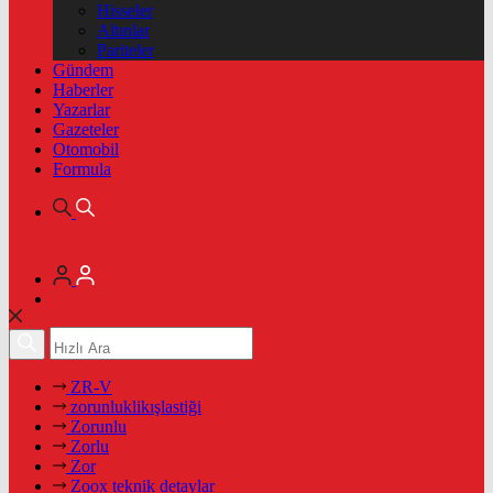
Hisseler
Altınlar
Pariteler
Gündem
Haberler
Yazarlar
Gazeteler
Otomobil
Formula
ZR-V
zorunluklikışlastiği
Zorunlu
Zorlu
Zor
Zoox teknik detaylar