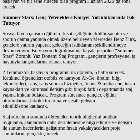
başlayan ve bir sene sürecek olan program Haziran 2026’da sona
erecek.
Summer Stars: Genç Yeteneklere Kariyer Yolculuklarında I
ş
ı
k
Tutuyor
Sosyal fayda çatısını eğitimin, fırsat eşitliğinin, kültür-sanatın ve
sporun daima yanında olmak üzere belirleyen Mercedes-Benz Türk,
gençlere yatırım yaparak geleceğin istihdamını şekillendirmeye
devam ediyor. Bu vizyon doğrultusunda hayata geçirilen “Summer
Stars” Zorunlu Yaz Dönemi Staj Programı, gençlerin profesyonel iş
hayatıyla tanışmalarına olanak tanıyor.
2 Temmuz’da başlayan programın ilk dönemi, 6 hafta sürecek.
Katılımcı öğrenciler; otobüs ve kamyon Ar-Ge, üretim, bilgi
teknolojileri, satış, satış sonrası hizmetler, finans & muhasebe, insan
kaynakları ve kurumsal iletişim gibi birçok farklı departmanda staj
yapma imkânı bulacak. Program süresince gençler, eğitim
oturumlarına, fabrika turlarına ve çeşitli gelişim
etkinliklerine katılacak.
Staj sürecinin sonunda öğrenciler, teorik bilgilerini pratikte
uygulama, alanlarında daha derinlemesine bilgi edinme ve iletişim
ile sunum becerilerini geliştirme fırsatı yakalayacakları proje
sunumlarını gerçekleştirecek.