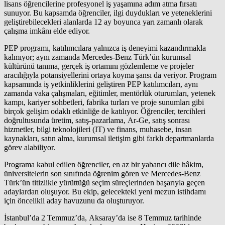
lisans öğrencilerine profesyonel iş yaşamına adım atma fırsatı
sunuyor. Bu kapsamda öğrenciler, ilgi duydukları ve yeteneklerini
geliştirebilecekleri alanlarda 12 ay boyunca yarı zamanlı olarak
çalışma imkânı elde ediyor.
PEP programı, katılımcılara yalnızca iş deneyimi kazandırmakla
kalmıyor; aynı zamanda Mercedes-Benz Türk’ün kurumsal
kültürünü tanıma, gerçek iş ortamını gözlemleme ve projeler
aracılığıyla potansiyellerini ortaya koyma şansı da veriyor. Program
kapsamında iş yetkinliklerini geliştiren PEP katılımcıları, aynı
zamanda vaka çalışmaları, eğitimler, mentörlük oturumları, yetenek
kampı, kariyer sohbetleri, fabrika turları ve proje sunumları gibi
birçok gelişim odaklı etkinliğe de katılıyor. Öğrenciler, tercihleri
doğrultusunda üretim, satış-pazarlama, Ar-Ge, satış sonrası
hizmetler, bilgi teknolojileri (IT) ve finans, muhasebe, insan
kaynakları, satın alma, kurumsal iletişim gibi farklı departmanlarda
görev alabiliyor.
Programa kabul edilen öğrenciler, en az bir yabancı dile hâkim,
üniversitelerin son sınıfında öğrenim gören ve Mercedes-Benz
Türk’ün titizlikle yürüttüğü seçim süreçlerinden başarıyla geçen
adaylardan oluşuyor. Bu ekip, gelecekteki yeni mezun istihdamı
için öncelikli aday havuzunu da oluşturuyor.
İstanbul’da 2 Temmuz’da, Aksaray’da ise 8 Temmuz tarihinde