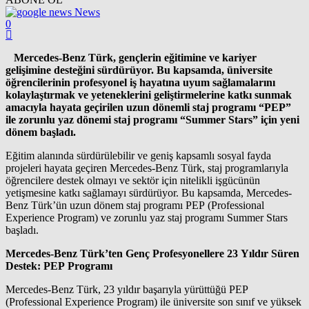
News
0
Mercedes-Benz Türk, gençlerin e
ğ
itimine ve kariyer
geli
ş
imine deste
ğ
ini s
ü
rd
ü
r
ü
yor. Bu kapsamda,
ü
niversite
ö
ğ
rencilerinin profesyonel i
ş
hayat
ı
na uyum sa
ğ
lamalar
ı
n
ı
kolayla
ş
t
ı
rmak ve yeteneklerini geli
ş
tirmelerine katk
ı
sunmak
amac
ı
yla hayata ge
ç
irilen uzun d
ö
nemli staj program
ı
“
PEP
”
ile zorunlu yaz d
ö
nemi staj program
ı
“
Summer Stars
”
i
ç
in yeni
d
ö
nem ba
ş
lad
ı
.
Eğitim alanında sürdürülebilir ve geniş kapsamlı sosyal fayda
projeleri hayata geçiren Mercedes-Benz Türk, staj programlarıyla
öğrencilere destek olmayı ve sektör için nitelikli işgücünün
yetişmesine katkı sağlamayı sürdürüyor. Bu kapsamda, Mercedes-
Benz Türk’ün uzun dönem staj programı PEP (Professional
Experience Program) ve zorunlu yaz staj programı Summer Stars
başladı.
Mercedes-Benz Türk’ten Genç Profesyonellere 23 Yıldır Süren
Destek: PEP Programı
Mercedes-Benz Türk, 23 yıldır başarıyla yürüttüğü PEP
(Professional Experience Program) ile üniversite son sınıf ve yüksek