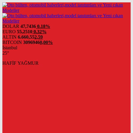
DOLAR
47,7436
0.18%
EURO
55,2510
0.32%
ALTIN
6.660,55
2,59
BITCOIN
3096946
0,00%
İstanbul
25°
HAFİF YAĞMUR