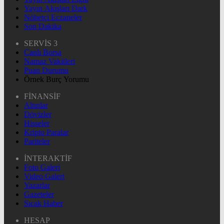
Yayın Akışları Dark
Nöbetçi Eczaneler
Son Dakika
SERVİS 3
Canlı Borsa
Namaz Vakitleri
Puan Durumu
Örnek Burç Yorumu
FİNANSİF
Altınlar
Dövizler
Hisseler
Kripto Paralar
Pariteler
İNTERAKTİF
Foto Galeri
Video Galeri
Yazarlar
Gazeteler
Sıcak Haber
HESAP