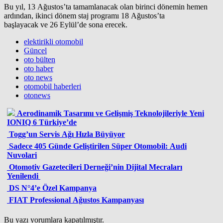
Bu yıl, 13 Ağustos’ta tamamlanacak olan birinci dönemin hemen
ardından, ikinci dönem staj programı 18 Ağustos’ta
başlayacak ve 26 Eylül’de sona erecek.
elektirikli otomobil
Güncel
oto bülten
oto haber
oto news
otomobil haberleri
otonews
Aerodinamik Tasarımı ve Gelişmiş Teknolojileriyle Yeni
IONIQ 6 Türkiye’de
Togg’un Servis Ağı Hızla Büyüyor
Sadece 405 Günde Geliştirilen Süper Otomobil: Audi
Nuvolari
Otomotiv Gazetecileri Derneği’nin Dijital Mecraları
Yenilendi
DS N°4’e Özel Kampanya
FIAT Professional Ağustos Kampanyası
Bu yazı yorumlara kapatılmıştır.