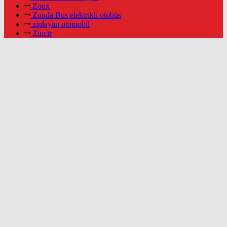
Zoox
Zonda Bus elektrikli otobüs
zıplayan otomobil
Zincir