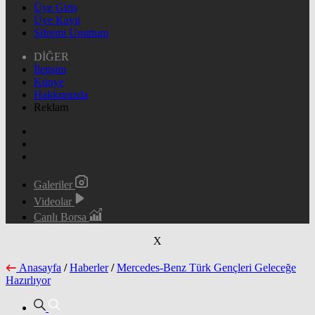
Üye Giriş
Üye Kayıt
Şifremi Unuttum
DİĞER
İletişim
Künye
Hakkımızda
Reklam
Galeriler
Videolar
Canlı Borsa
X
Anasayfa
/
Haberler
/
Mercedes-Benz Türk Gençleri Geleceğe
Hazırlıyor