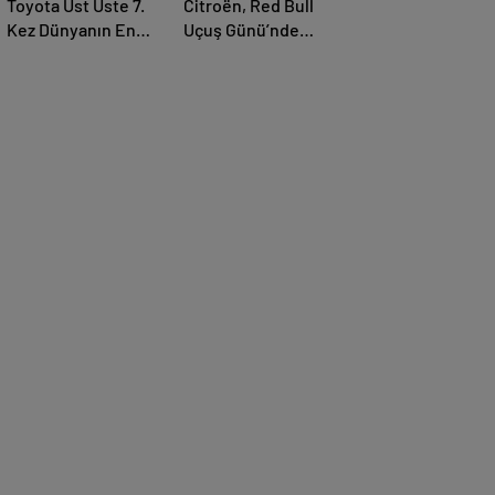
Toyota Üst Üste 7.
Citroën, Red Bull
Kez Dünyanın En
Uçuş Günü’nde
Çok Otomobil Satan
Eğlenceyi
Markası Oldu
Gökyüzüne Taşıyor