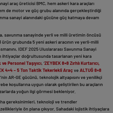
nayi araç üreticisi BMC, hem askeri kara araçları
em de motor ve güç grubu alanında gerçekleştirdiği
avunma sanayi alanındaki gücüne güç katmaya devam
la, savunma sanayinde yerli ve milli üretimin öncüsü
3 ürün grubunda 5 yeni askeri aracının ve yerli-milli
nsmanını, IDEF 2025 Uluslararası Savunma Sanayi
n ihtiyaçlar doğrultusunda tasarlanan yeni kara
 ve Personel Taşıyıcı
, ‘
ZEYBEK 8×8 Zırhlı Kurtarıcı,
K 4×4 – 5 Ton Taktik Tekerlekli Araç
ve
ALTUĞ 8×8
nin AR-GE gücünü, teknolojik altyapısını ve yenilikçi
e koşullarına uygun olarak geliştirilen bu araçların
zarlarda yoğun ilgi görmesi bekleniyor.
ha gereksinimleri, teknoloji ve trendler
llikleriyle ön plana çıkıyor. Sahadaki lojistik ihtiyaçlara