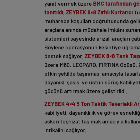
yanıt vermek üzere
BMC tarafından geli
tanıtıldı
.
ZEYBEK 8×8 Zırhlı Kurtarıcı
Tü
muharebe koşulları doğrultusunda geliş
araçlara anında müdahale imkânı suna
sistemleri sayesinde arızalı araçları ça
Böylece operasyonun kesintiye uğramasın
destek sağlıyor.
ZEYBEK 8×8 Tank Taşı
üzere M60, LEOPARD, FIRTINA Obüsü, ZM
etkin şekilde taşınması amacıyla tasarla
dayanıklı şasisi ve üstün sürüş kabiliyet
gücünü artırmak üzere geliştirildi.
ZEYBEK 4×4 5 Ton Taktik Tekerlekli A
kabiliyeti, dayanıklılık ve görev esnek
askeri teçhizat taşımak amacıyla kullan
intikalini sağlıyor.