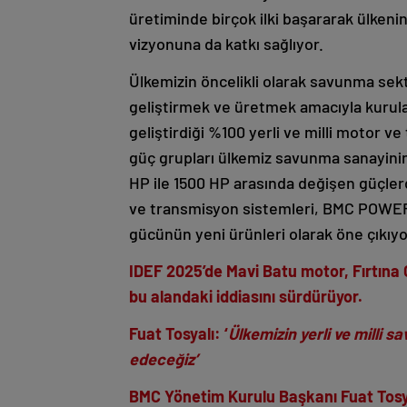
üretiminde birçok ilki başararak ülkeni
vizyonuna da katkı sağlıyor.
Ülkemizin öncelikli olarak savunma sek
geliştirmek ve üretmek amacıyla kurula
geliştirdiği %100 yerli ve milli motor v
güç grupları ülkemiz savunma sanayinin y
HP ile 1500 HP arasında değişen güçlerde
ve transmisyon sistemleri, BMC POWER’ı
gücünün yeni ürünleri olarak öne çıkıy
IDEF 2025’de Mavi Batu motor, Fırtına
bu alandaki iddiasını sürdürüyor.
Fuat Tosyalı: ‘
Ülkemizin yerli ve milli
edeceğiz’
BMC Yönetim Kurulu Başkanı Fuat Tosy