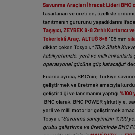
Savunma Araçları İhracat Lideri
BMC o
tasarlanan ve üretilen, özellikle ordumu
tanıtmanın gururunu yaşadıklarını ifade
Taşıyıcı
,
ZEYBEK 8×8 Zırhlı Kurtarıcı ve 
Tekerlekli Araç
,
ALTUĞ 8×8
105 mm
sil
dikkat çeken Tosyalı, “
Türk Silahlı Kuvv
kabiliyetimizle, yerli ve milli imkanlar
operasyonel gücüne güç katacağız
” de
Fuarda ayrıca, BMC’nin; Türkiye savunm
geliştirmek ve üretmek amacıyla kurd
geliştirdiği ve lansmanını yaptığı
%100 y
BMC olarak, BMC POWER şirketiyle, sadec
yerli ve milli motorlar geliştirmek amacı
Tosyalı, “
Savunma sanayimizin %100 yerli
grubu geliştirme ve üretiminde BMC PO