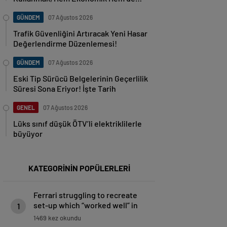
Güvenlik Açısından Tehlikeli!”
GÜNDEM
07 Ağustos 2026
Trafik Güvenliğini Artıracak Yeni Hasar
Değerlendirme Düzenlemesi!
GÜNDEM
07 Ağustos 2026
Eski Tip Sürücü Belgelerinin Geçerlilik
Süresi Sona Eriyor! İşte Tarih
GENEL
07 Ağustos 2026
Lüks sınıf düşük ÖTV’li elektriklilerle
büyüyor
KATEGORİNİN POPÜLERLERİ
Ferrari struggling to recreate
set-up which “worked well” in
1
Shanghai – Hamilton | Formula 1
1469 kez okundu