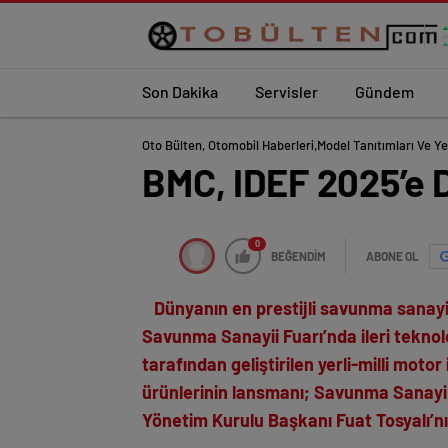
Son Dakika
Servisler
Gündem
Oto Bülten, Otomobil Haberleri,model Tanıtımları Ve Ye
BMC, IDEF 2025’e
0
BEĞENDİM
ABONE OL
Dünyanın en prestijli savunma sanayii
Savunma Sanayii Fuarı’nda ileri teknol
tarafından geliştirilen yerli-milli moto
ürünlerinin lansmanı; Savunma Sanayi 
Yönetim Kurulu Başkanı Fuat Tosyalı’nın