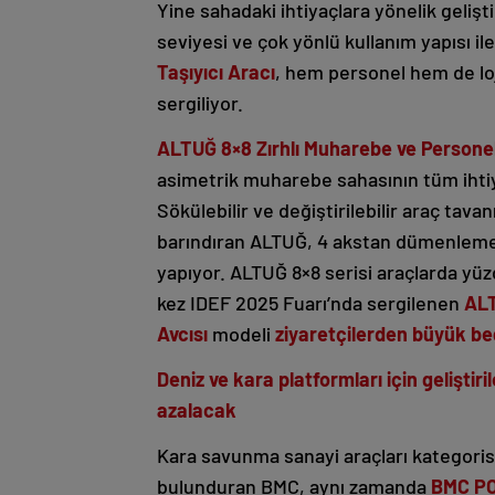
Yine sahadaki ihtiyaçlara yönelik gelişt
seviyesi ve çok yönlü kullanım yapısı il
Taşıyıcı Aracı
, hem personel hem de loj
sergiliyor.
ALTUĞ 8×8 Zırhlı Muharebe ve Personel
asimetrik muharebe sahasının tüm ihtiy
Sökülebilir ve değiştirilebilir araç tava
barındıran ALTUĞ, 4 akstan dümenleme
yapıyor. ALTUĞ 8×8 serisi araçlarda yüzd
kez IDEF 2025 Fuarı’nda sergilenen
ALT
Avcısı
modeli
ziyaretçilerden büyük be
Deniz ve kara platformları için geliştiri
azalacak
Kara savunma sanayi araçları kategorisin
bulunduran BMC, aynı zamanda
BMC P