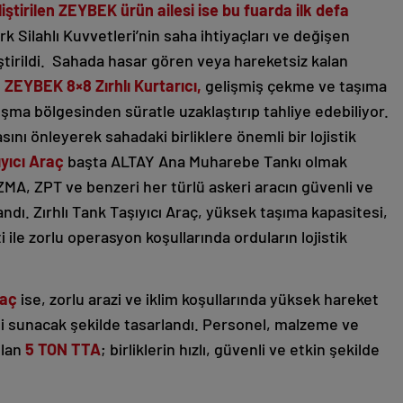
ştirilen ZEYBEK ürün ailesi ise bu fuarda ilk defa
rk Silahlı Kuvvetleri’nin saha ihtiyaçları ve değişen
tirildi. Sahada hasar gören veya hareketsiz kalan
n
ZEYBEK 8×8 Zırhlı Kurtarıcı,
gelişmiş çekme ve taşıma
tışma bölgesinden süratle uzaklaştırıp tahliye edebiliyor.
ı önleyerek sahadaki birliklere önemli bir lojistik
yıcı Araç
başta ALTAY Ana Muharebe Tankı olmak
A, ZPT ve benzeri her türlü askeri aracın güvenli ve
ndı. Zırhlı Tank Taşıyıcı Araç, yüksek taşıma kapasitesi,
i ile zorlu operasyon koşullarında orduların lojistik
raç
ise, zorlu arazi ve iklim koşullarında yüksek hareket
liği sunacak şekilde tasarlandı. Personel, malzeme ve
ılan
5 TON TTA
; birliklerin hızlı, güvenli ve etkin şekilde