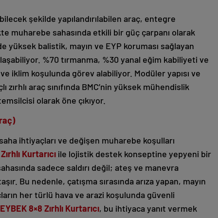
bilecek şekilde yapılandırılabilen araç, entegre
likte muharebe sahasında etkili bir güç çarpanı olarak
e yüksek balistik, mayın ve EYP koruması sağlayan
şabiliyor. %70 tırmanma, %30 yanal eğim kabiliyeti ve
i ve iklim koşulunda görev alabiliyor. Modüler yapısı ve
lı zırhlı araç sınıfında BMC’nin yüksek mühendislik
temsilcisi olarak öne çıkıyor.
raç)
 saha ihtiyaçları ve değişen muharebe koşulları
ırhlı Kurtarıcı
ile lojistik destek konseptine yepyeni bir
ahasında sadece saldırı değil; ateş ve manevra
 taşır. Bu nedenle, çatışma sırasında arıza yapan, mayın
ların her türlü hava ve arazi koşulunda güvenli
EYBEK 8×8 Zırhlı Kurtarıcı
, bu ihtiyaca yanıt vermek