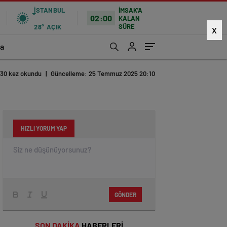
İSTANBUL
İMSAK'A
02:00
KALAN
SÜRE
28°
AÇIK
X
a
130 kez okundu
|
Güncelleme: 25 Temmuz 2025 20:10
HIZLI YORUM YAP
GÖNDER
SON DAKİKA
HABERLERİ