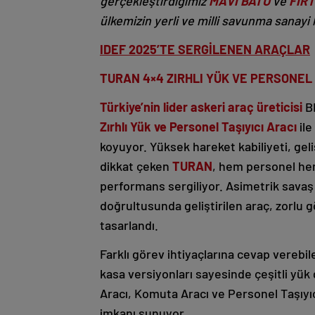
gerçekleştirdiğimiz
MAVİ BATU
ve
FIRT
ülkemizin yerli ve milli savunma sanay
IDEF 2025’TE SERGİLENEN ARAÇLAR
TURAN 4×4 ZIRHLI YÜK VE PERSONEL T
Türkiye’nin lider askeri araç üreticisi
BM
Zırhlı Yük ve Personel Taşıyıcı Aracı
ile
koyuyor. Yüksek hareket kabiliyeti, gel
dikkat çeken
TURAN
, hem personel hem
performans sergiliyor. Asimetrik savaş k
doğrultusunda geliştirilen araç, zorlu 
tasarlandı.
Farklı görev ihtiyaçlarına cevap verebi
kasa versiyonları sayesinde çeşitli yük g
Aracı, Komuta Aracı ve Personel Taşıyıcı
imkanı sunuyor.