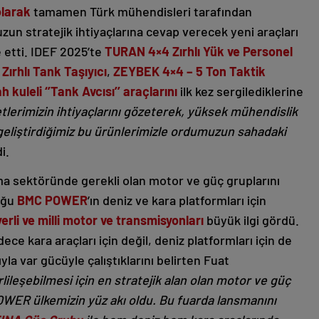
larak
tamamen Türk mühendisleri tarafından
zun stratejik ihtiyaçlarına cevap verecek yeni araçları
 etti. IDEF 2025’te
TURAN 4×4 Zırhlı Yük ve Personel
Zırhlı Tank Taşıyıcı
,
ZEYBEK 4×4 – 5 Ton Taktik
ah kuleli ‘’Tank Avcısı’’ araçlarını
ilk kez sergilediklerine
etlerimizin ihtiyaçlarını gözeterek, yüksek mühendislik
la geliştirdiğimiz bu ürünlerimizle ordumuzun sahadaki
di.
a sektöründe gerekli olan motor ve güç gruplarını
uğu
BMC POWER
’ın deniz ve kara platformları için
erli ve milli motor ve transmisyonları
büyük ilgi gördü.
e kara araçları için değil, deniz platformları için de
yla var gücüyle çalıştıklarını belirten Fuat
leşebilmesi için en stratejik alan olan motor ve güç
WER ülkemizin yüz akı oldu. Bu fuarda lansmanını