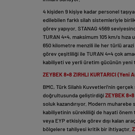
4 kişiden 9 kişiye kadar personel taşıya
edilebilen farklı silah sistemleriyle bir
görev yapıyor. STANAG 4569 seviyesind
TURAN 4×4, maksimum 105 km/s hıza ula
650 kilometre menzili ile her türlü araz
görev çeşitliliği ile TURAN 4×4 çok amaç
kabiliyeti ve yerli üretim gücünün yeni 
ZEYBEK 8×8 ZIRHLI KURTARICI (Yeni A
BMC, Türk Silahlı Kuvvetleri’nin gerçek
doğrultusunda geliştirdiği
ZEYBEK 8×8 Z
soluk kazandırıyor. Modern muharebe s
kabiliyetinin sürekliliği de hayati önem
veya EYP etkisiyle görev dışı kalan araç
bölgelere tahliyesi kritik bir ihtiyaçtır.
Z