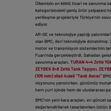
Ülkemizin en köklü ticari ve savunma sa
kategorisindeki geniş ürün yelpazesi h
yerlileşme projeleriyle Türkiye’nin s
ediyor.
AR-GE ve teknolojiye yaptığı yatırımlar
olan BMC, ileri teknolojiyle donatılmış; 
motor ve transmisyon sistemlerinin la
Fuarı’nda gerçekleştirdi. Sahadan gele
savunma araçları,
TURAN 4×4 Zırhlı Yük
ZEYBEK 8×8 Zırhlı Tank Taşıyıcı
,
ZEYBE
(105 mm) silah kuleli ‘’Tank Avcısı’’
BMC’
vizyonunu yansıtırken, günümüz muhareb
hem yurt içinde hem de uluslararası pa
BMC’nin yeni kara araçları, en güncel sa
değerlendirilerek tasarlanırken üstün öze