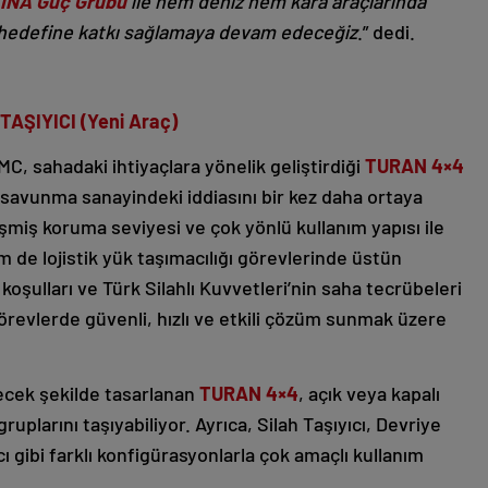
INA Güç Grubu
ile hem deniz hem kara araçlarında
i hedefine katkı sağlamaya devam edeceğiz
.” dedi.
AŞIYICI (Yeni Araç)
C, sahadaki ihtiyaçlara yönelik geliştirdiği
TURAN 4×4
 savunma sanayindeki iddiasını bir kez daha ortaya
işmiş koruma seviyesi ve çok yönlü kullanım yapısı ile
 de lojistik yük taşımacılığı görevlerinde üstün
oşulları ve Türk Silahlı Kuvvetleri’nin saha tecrübeleri
görevlerde güvenli, hızlı ve etkili çözüm sunmak üzere
lecek şekilde tasarlanan
TURAN 4×4
, açık veya kapalı
ruplarını taşıyabiliyor. Ayrıca, Silah Taşıyıcı, Devriye
 gibi farklı konfigürasyonlarla çok amaçlı kullanım