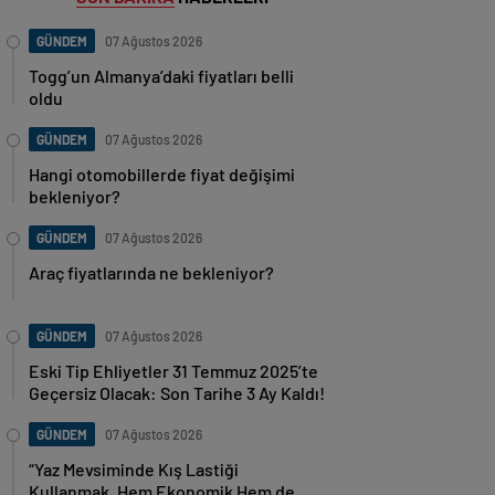
GÜNDEM
07 Ağustos 2026
Togg’un Almanya’daki fiyatları belli
oldu
GÜNDEM
07 Ağustos 2026
Hangi otomobillerde fiyat değişimi
bekleniyor?
GÜNDEM
07 Ağustos 2026
Araç fiyatlarında ne bekleniyor?
GÜNDEM
07 Ağustos 2026
Eski Tip Ehliyetler 31 Temmuz 2025’te
Geçersiz Olacak: Son Tarihe 3 Ay Kaldı!
GÜNDEM
07 Ağustos 2026
“Yaz Mevsiminde Kış Lastiği
Kullanmak, Hem Ekonomik Hem de