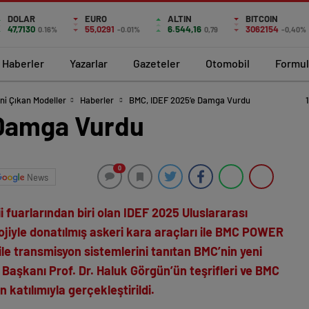
DOLAR
EURO
ALTIN
BITCOIN
47,7130
55,0291
6.544,16
3062154
0.16%
-0.01%
0,79
-0,40%
Haberler
Yazarlar
Gazeteler
Otomobil
Formul
ni Çıkan Modeller
Haberler
BMC, IDEF 2025’e Damga Vurdu
 Damga Vurdu
0
News
 fuarlarından biri olan IDEF 2025 Uluslararası
ojiyle donatılmış askeri kara araçları ile BMC POWER
r ile transmisyon sistemlerini tanıtan BMC’nin yeni
Başkanı Prof. Dr. Haluk Görgün’ün teşrifleri ve BMC
 katılımıyla gerçekleştirildi.