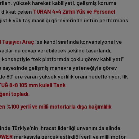
irilen, yüksek hareket kabiliyeti, gelişmiş koruma
e dikkat çeken
TURAN 4×4 Zırhlı Yük ve Personel
istik yük taşımacılığı görevlerinde üstün performans
 Taşıyıcı Araç
ise kendi sınıfında konvansiyonel ve
açlarına cevap verebilecek şekilde tasarlandı.
nı konseptiyle “tek platformda çoklu görev kabiliyeti”
 sayesinde gelişmiş manevra yeteneğiyle görev
e 80’lere varan yüksek yerlilik oranı hedefleniyor. İlk
UĞ 8×8 105 mm kuleli Tank
ğeni topladı.
len %100 yerli ve milli motorlarla dışa bağımlılık
de Türkiye’nin ihracat liderliği unvanını da elinde
OWER
markasıyla gerçekleştirdiği yerli ve milli motor