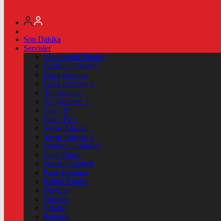
Son Dakika
Servisler
Vizyondaki Filmler
Haftanin Filmleri
Hava Durumu
Hava Durumu 2
Yol Durumu
Yol Durumu 2
Canlı Tv
Canlı Tv 2
Yayın Akışları
Yayın Akışları 2
Nöbetçi Eczaneler
Canlı Borsa
Namaz Vakitleri
Puan Durumu
Kripto Paralar
Dövizler
Hisseler
Altınlar
Pariteler