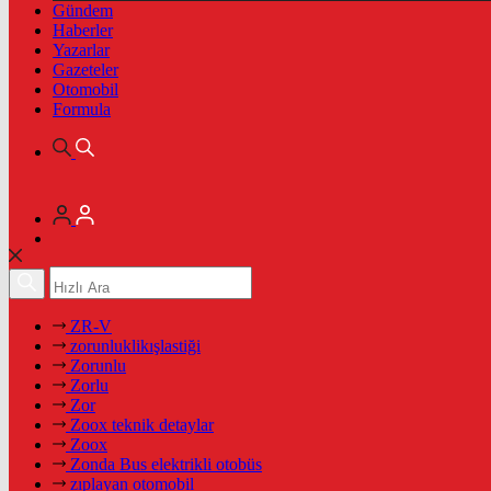
Gündem
Haberler
Yazarlar
Gazeteler
Otomobil
Formula
ZR-V
zorunluklikışlastiği
Zorunlu
Zorlu
Zor
Zoox teknik detaylar
Zoox
Zonda Bus elektrikli otobüs
zıplayan otomobil