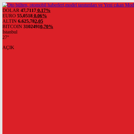
DOLAR
47,7117
0.17%
EURO
55,0518
0.06%
ALTIN
6.625,78
2,05
BITCOIN
3102491
0,70%
İstanbul
27°
AÇIK