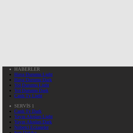
HABERLER
Hava Durumu Light
Hava Durumu Dark
Yol Durumu Light
Yol Durumu Dark
Canlı Tv Light
SERVİS 1
Canlı Tv Dark
Yayın Akışları Light
Yayın Akışları Dark
Nöbetçi Eczaneler
Son Dakika