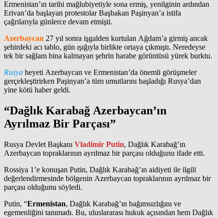
Ermenistan’ın tarihi mağlubiyetiyle sona ermiş, yenilginin ardından
Erivan’da başlayan protestolar Başbakan Paşinyan’a istifa
çağrılarıyla günlerce devam etmişti.
Azerbaycan
27 yıl sonra işgalden kurtulan Ağdam’a girmiş ancak
şehirdeki acı tablo, gün ışığıyla birlikte ortaya çıkmıştı. Neredeyse
tek bir sağlam bina kalmayan şehrin harabe görüntüsü yürek burktu.
Rusya
heyeti Azerbaycan ve Ermenistan’da önemli görüşmeler
gerçekleştirirken Paşinyan’a tüm umutlarını başladığı Rusya’dan
yine kötü haber geldi.
“Dağlık Karabağ Azerbaycan’ın
Ayrılmaz Bir Parçası”
Rusya Devlet Başkanı
Vladimir Putin
, Dağlık Karabağ’ın
Azerbaycan topraklarının ayrılmaz bir parçası olduğunu ifade etti.
Rossiya 1’e konuşan Putin, Dağlık Karabağ’ın aidiyeti ile ilgili
değerlendirmesinde bölgenin Azerbaycan topraklarının ayrılmaz bir
parçası olduğunu söyledi.
Putin, “
Ermenistan
, Dağlık Karabağ’ın bağımsızlığını ve
egemenliğini tanımadı. Bu, uluslararası hukuk açısından hem Dağlık