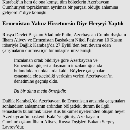
Karabağ’ın hem de ona komşu tüm bölgelerin Azerbaycan
Cumhuriyeti topraklarının ayrılmaz bir parçası olduğu anlamına
geliyordu” diye konuştu.
Ermenistan Yalnız Hissetmesin Diye Herşeyi Yaptık
Rusya Devlet Başkanı Vladimir Putin, Azerbaycan Cumhurbaşkanı
İlham Aliyev ve Ermenistan Başbakanı Nikol Paşinyan 10 Kasım
itibariyle Dağlık Karabağ’da 27 Eylül’den beri devam eden
çatışmaların durması için bir anlaşma imzalamıştı.
İmzalanan ortak bildiriye göre Azerbaycan ve
Ermenistan güçleri anlaşmanın imzalandığı anda
bulundukları noktalarda kaldı. Böylece çatışmalar
esnasında ele geçirdiği yerleşim yerleri Azerbaycan’ın
denetimine geçmiş oldu.
Bu bir alıntı metin örneğidir.
Dağlık Karabağ’da Azerbaycan ile Ermenistan arasında çatışmaları
sonlandıran anlaşmanın ardından bölgedeki durum ile ilgili
temaslarda bulunmak üzere Rus hükümet üyelerinden oluşan heyet
Azerbaycan’ın başkenti Bakü’ye gitmiş, Azerbaycan
Cumhurbaşkanı İlham Aliyev, Rusya Dışişleri Bakanı Sergey
Lavrov’dur.