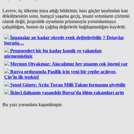
Lavrov, üç ülkenin imza attığı bildirinin, bazı güçler tarafından kan
dökülmesinin sonu, barışçıl yaşama geçiş, insani sorunların çözümü
olarak değil, jeopolitik oyunların prizmasıyla yorumlanmaya
çalışıldığını, bunun da çağdaş değerlerle bağdaşmadığını kaydetti.
İguanalar ne kadar sürede renk değiştirebilir ? Detaylar
burada…
Penguenleri hiç bu kadar komik ve yakından
görmemiştiniz
Mecnun Otyakmaz: Alacağımız her puanın çok önemi var
Rusya ordusunda Pasifik için yeni bir cephe açılıyor.
Çin’in ilk tepkisi!
Şenol Güneş: Arda Turan Milli Takım formasını giyebilir
İkinci dalganın yaşandığı Bursa’da ölüm rakamları arttı
Bu yazı yorumlara kapatılmıştır.