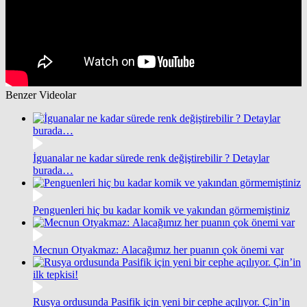
Benzer Videolar
İguanalar ne kadar sürede renk değiştirebilir ? Detaylar
burada…
Penguenleri hiç bu kadar komik ve yakından görmemiştiniz
Mecnun Otyakmaz: Alacağımız her puanın çok önemi var
Rusya ordusunda Pasifik için yeni bir cephe açılıyor. Çin’in