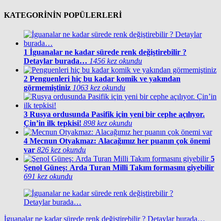
KATEGORİNİN POPÜLERLERİ
1
İguanalar ne kadar sürede renk değiştirebilir ?
Detaylar burada…
1456 kez okundu
2
Penguenleri hiç bu kadar komik ve yakından
görmemiştiniz
1063 kez okundu
3
Rusya ordusunda Pasifik için yeni bir cephe açılıyor.
Çin’in ilk tepkisi!
898 kez okundu
4
Mecnun Otyakmaz: Alacağımız her puanın çok önemi
var
826 kez okundu
5
Şenol Güneş: Arda Turan Milli Takım formasını giyebilir
691 kez okundu
İguanalar ne kadar sürede renk değiştirebilir ? Detaylar burada…