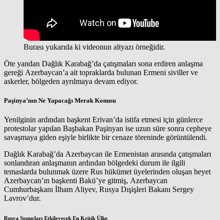
Burası yukarıda ki videonun altyazı örneğidir.
Öte yandan Dağlık Karabağ’da çatışmaları sona erdiren anlaşma
gereği Azerbaycan’a ait topraklarda bulunan Ermeni siviller ve
askerler, bölgeden ayrılmaya devam ediyor.
Paşinya’nın Ne Yapacağı Merak Konusu
Yenilginin ardından başkent Erivan’da istifa etmesi için günlerce
protestolar yapılan Başbakan Paşinyan ise uzun süre sonra cepheye
savaşmaya giden eşiyle birlikte bir cenaze töreninde görüntülendi.
Dağlık Karabağ’da Azerbaycan ile Ermenistan arasında çatışmaları
sonlandıran anlaşmanın ardından bölgedeki durum ile ilgili
temaslarda bulunmak üzere Rus hükümet üyelerinden oluşan heyet
Azerbaycan’ın başkenti Bakü’ye gitmiş, Azerbaycan
Cumhurbaşkanı İlham Aliyev, Rusya Dışişleri Bakanı Sergey
Lavrov’dur.
Rusya Sonuçları Etkileyecek En Kritik Ülke