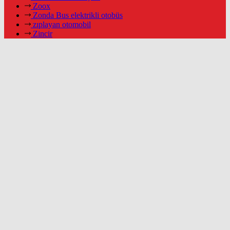
Zoox
Zonda Bus elektrikli otobüs
zıplayan otomobil
Zincir