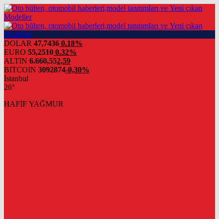
DOLAR
47,7436
0.18%
EURO
55,2510
0.32%
ALTIN
6.660,55
2,59
BITCOIN
3092874
-0,30%
İstanbul
26°
HAFİF YAĞMUR