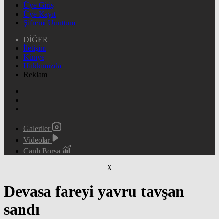
Üye Giriş
Üye Kayıt
Şifremi Unuttum
DİĞER
İletişim
Künye
Hakkımızda
Reklam
Galeriler
Videolar
Canlı Borsa
X
Devasa fareyi yavru tavşan
sandı