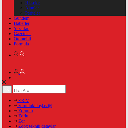
Hisseler
Altınlar
Pariteler
Gündem
Haberler
Yazarlar
Gazeteler
Otomobil
Formula
ZR-V
zorunluklikışlastiği
Zorunlu
Zorlu
Zor
Zoox teknik detaylar