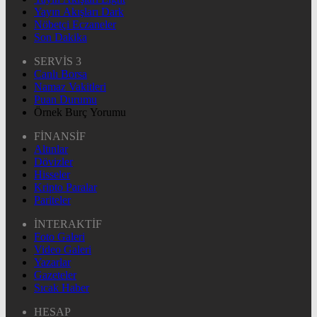
Yayın Akışları Dark
Nöbetçi Eczaneler
Son Dakika
SERVİS 3
Canlı Borsa
Namaz Vakitleri
Puan Durumu
Örnek Burç Yorumu
FİNANSİF
Altınlar
Dövizler
Hisseler
Kripto Paralar
Pariteler
İNTERAKTİF
Foto Galeri
Video Galeri
Yazarlar
Gazeteler
Sıcak Haber
HESAP