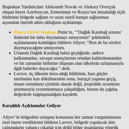
Başbakan Yardımcıları Aleksandr Novak ve Aleksey Overçuk
oluşan heyet Azerbaycan, Ermenistan ve Rusya’nın imzaladığı üçlü
bildirinin bölgede sağlam ve uzun süreli barışın sağlanması
açısından önemli adım olduğunu açıklamıştı.
Rusya Devlet Başkanı
Putin’in, “‘Dağlık Karabağ sorunu’
ifadesini bir daha duymamayı umuyorum” şeklindeki
açıklamasına katıldığını bildiren Aliyev, “Ben de bu sözleri
duymayacağımı umuyorum.
Umarım Dağlık Karabağ bahsi geçtiğinde, sadece
kalkınmadan, savaşın sonuçlarının ortadan kaldırılmasından
ve bir zamanlar birbirine düşman olan ülkelerin uzlaşmasıyla
ilgili haberler duyacağız.” dedi.
Lavrov, üç ülkenin imza attığı bildirinin, bazı güçler
tarafından kan dökülmesinin sonu, barışçıl yaşama geçiş,
insani sorunların çözümü olarak değil, jeopolitik oyunların
prizmasıyla yorumlanmaya çalışıldığını, bunun da çağdaş
değerlerle bağdaşmadığını kaydetti.
Karşılıklı Açıklamalar Geliyor
Aliyev’in bölgedeki uzlaşma konusunu her zaman vurgulamasına
özel önem verdiklerini bildiren Lavrov, bölgede yapılacak tüm
çalışmaların yabancı çıkarlar için değil bölge insanlarına yönelik