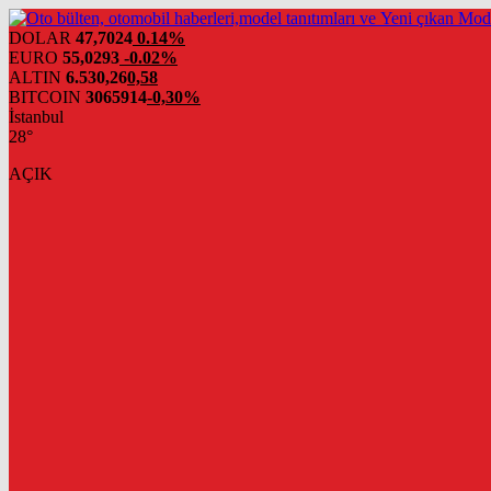
DOLAR
47,7024
0.14%
EURO
55,0293
-0.02%
ALTIN
6.530,26
0,58
BITCOIN
3065914
-0,30%
İstanbul
28°
AÇIK