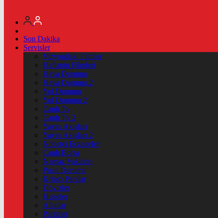
Son Dakika
Servisler
Vizyondaki Filmler
Haftanin Filmleri
Hava Durumu
Hava Durumu 2
Yol Durumu
Yol Durumu 2
Canlı Tv
Canlı Tv 2
Yayın Akışları
Yayın Akışları 2
Nöbetçi Eczaneler
Canlı Borsa
Namaz Vakitleri
Puan Durumu
Kripto Paralar
Dövizler
Hisseler
Altınlar
Pariteler