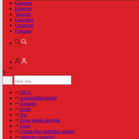
Gündem
Haberler
Yazarlar
Gazeteler
Otomobil
Formula
ZR-V
zorunluklikışlastiği
Zorunlu
Zorlu
Zor
Zoox teknik detaylar
Zoox
Zonda Bus elektrikli otobüs
zıplayan otomobil