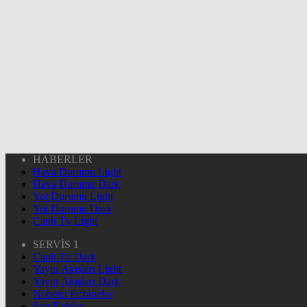
HABERLER
Hava Durumu Light
Hava Durumu Dark
Yol Durumu Light
Yol Durumu Dark
Canlı Tv Light
SERVİS 1
Canlı Tv Dark
Yayın Akışları Light
Yayın Akışları Dark
Nöbetçi Eczaneler
Son Dakika