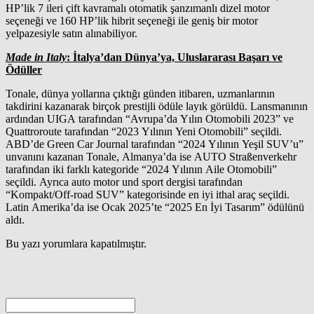
HP’lik 7 ileri çift kavramalı otomatik şanzımanlı dizel motor
seçeneği ve 160 HP’lik hibrit seçeneği ile geniş bir motor
yelpazesiyle satın alınabiliyor.
Made in Italy
: İtalya’dan Dünya’ya, Uluslararası Başarı ve
Ödüller
Tonale, dünya yollarına çıktığı günden itibaren, uzmanlarının
takdirini kazanarak birçok prestijli ödüle layık görüldü. Lansmanının
ardından UIGA tarafından “Avrupa’da Yılın Otomobili 2023” ve
Quattroroute tarafından “2023 Yılının Yeni Otomobili” seçildi.
ABD’de Green Car Journal tarafından “2024 Yılının Yeşil SUV’u”
unvanını kazanan Tonale, Almanya’da ise AUTO Straßenverkehr
tarafından iki farklı kategoride “2024 Yılının Aile Otomobili”
seçildi. Ayrıca auto motor und sport dergisi tarafından
“Kompakt/Off-road SUV” kategorisinde en iyi ithal araç seçildi.
Latin Amerika’da ise Ocak 2025’te “2025 En İyi Tasarım” ödülünü
aldı.
Bu yazı yorumlara kapatılmıştır.