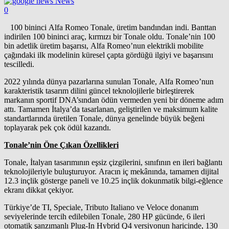
News
0
100 bininci Alfa Romeo Tonale, üretim bandından indi. Banttan
indirilen 100 bininci araç, kırmızı bir Tonale oldu. Tonale’nin 100
bin adetlik üretim başarısı, Alfa Romeo’nun elektrikli mobilite
çağındaki ilk modelinin küresel çapta gördüğü ilgiyi ve başarısını
tescilledi.
2022 yılında dünya pazarlarına sunulan Tonale, Alfa Romeo’nun
karakteristik tasarım dilini güncel teknolojilerle birleştirerek
markanın sportif DNA’sından ödün vermeden yeni bir döneme adım
attı. Tamamen İtalya’da tasarlanan, geliştirilen ve maksimum kalite
standartlarında üretilen Tonale, dünya genelinde büyük beğeni
toplayarak pek çok ödül kazandı.
Tonale’nin Öne Çıkan Özellikleri
Tonale, İtalyan tasarımının eşsiz çizgilerini, sınıfının en ileri bağlantı
teknolojileriyle buluşturuyor. Aracın iç mekânında, tamamen dijital
12.3 inçlik gösterge paneli ve 10.25 inçlik dokunmatik bilgi-eğlence
ekranı dikkat çekiyor.
Türkiye’de TI, Speciale, Tributo Italiano ve Veloce donanım
seviyelerinde tercih edilebilen Tonale, 280 HP gücünde, 6 ileri
otomatik şanzımanlı Plug-In Hybrid Q4 versiyonun haricinde, 130