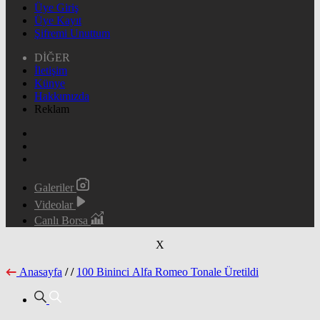
Üye Giriş
Üye Kayıt
Şifremi Unuttum
DİĞER
İletişim
Künye
Hakkımızda
Reklam
Galeriler
Videolar
Canlı Borsa
X
Anasayfa
/
/
100 Bininci Alfa Romeo Tonale Üretildi