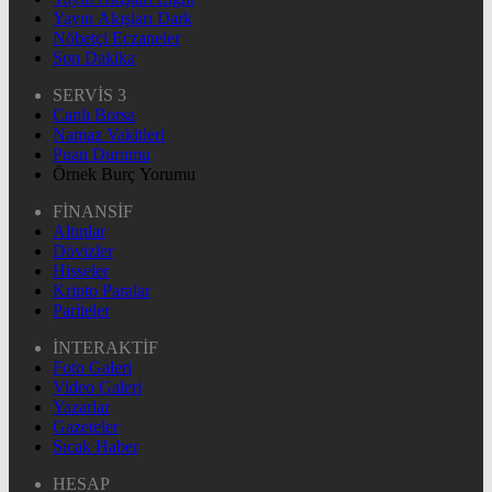
Yayın Akışları Dark
Nöbetçi Eczaneler
Son Dakika
SERVİS 3
Canlı Borsa
Namaz Vakitleri
Puan Durumu
Örnek Burç Yorumu
FİNANSİF
Altınlar
Dövizler
Hisseler
Kripto Paralar
Pariteler
İNTERAKTİF
Foto Galeri
Video Galeri
Yazarlar
Gazeteler
Sıcak Haber
HESAP