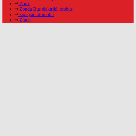
Zoox
Zonda Bus elektrikli otobüs
zıplayan otomobil
Zincir