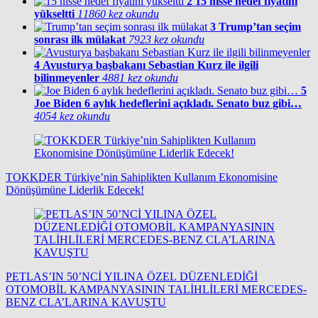
2
15 hisse hedef fiyatını
yükseltti
11860 kez okundu
3
Trump’tan seçim
sonrası ilk mülakat
7923 kez okundu
4
Avusturya başbakanı Sebastian Kurz ile ilgili
bilinmeyenler
4881 kez okundu
5
Joe Biden 6 aylık hedeflerini açıkladı. Senato buz gibi…
4054 kez okundu
TOKKDER Türkiye’nin Sahiplikten Kullanım Ekonomisine
Dönüşümüne Liderlik Edecek!
PETLAS’IN 50’NCİ YILINA ÖZEL DÜZENLEDİĞİ
OTOMOBİL KAMPANYASININ TALİHLİLERİ MERCEDES-
BENZ CLA’LARINA KAVUŞTU