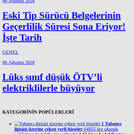
06 Ağustos 2026
Eski Tip Sürücü Belgelerinin
Geçerlilik Süresi Sona Eriyor!
İşte Tarih
GENEL
06 Ağustos 2026
Lüks sınıf düşük ÖTV’li
elektriklilerle büyüyor
KATEGORİNİN POPÜLERLERİ
1
Yabancı
ilgisini üzerine çeken yerli hisseler
64855 kez okundu