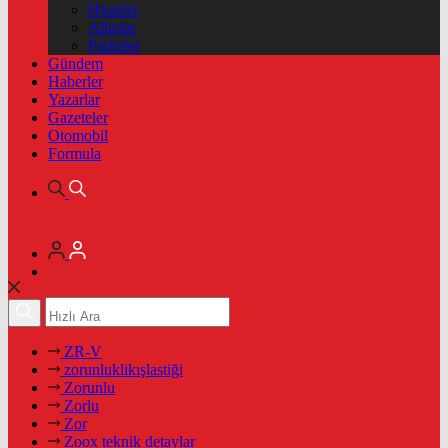
Hisseler
Altınlar
Pariteler
Gündem
Haberler
Yazarlar
Gazeteler
Otomobil
Formula
ZR-V
zorunluklikışlastiği
Zorunlu
Zorlu
Zor
Zoox teknik detaylar