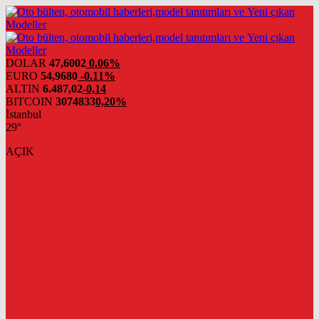
DOLAR
47,6002
0.06%
EURO
54,9680
-0.11%
ALTIN
6.487,02
-0,14
BITCOIN
3074833
0,20%
İstanbul
29°
AÇIK