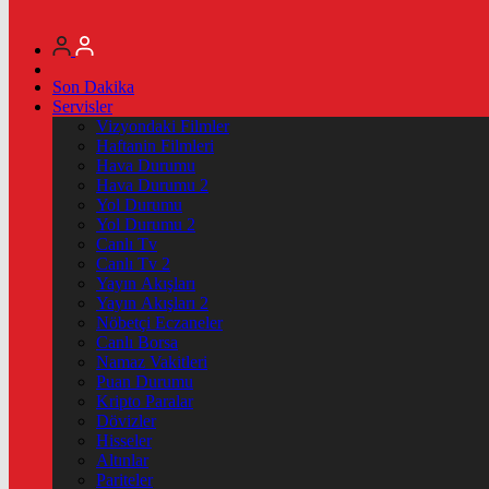
Son Dakika
Servisler
Vizyondaki Filmler
Haftanin Filmleri
Hava Durumu
Hava Durumu 2
Yol Durumu
Yol Durumu 2
Canlı Tv
Canlı Tv 2
Yayın Akışları
Yayın Akışları 2
Nöbetçi Eczaneler
Canlı Borsa
Namaz Vakitleri
Puan Durumu
Kripto Paralar
Dövizler
Hisseler
Altınlar
Pariteler