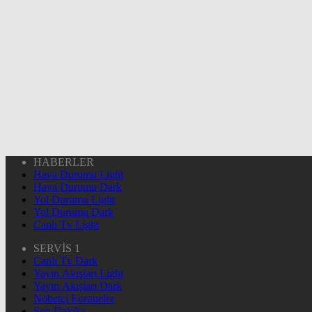
HABERLER
Hava Durumu Light
Hava Durumu Dark
Yol Durumu Light
Yol Durumu Dark
Canlı Tv Light
SERVİS 1
Canlı Tv Dark
Yayın Akışları Light
Yayın Akışları Dark
Nöbetçi Eczaneler
Son Dakika