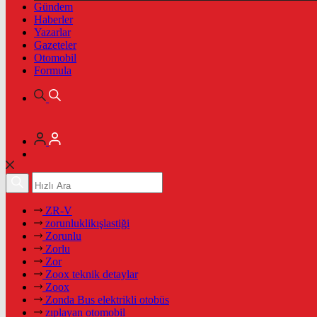
Gündem
Haberler
Yazarlar
Gazeteler
Otomobil
Formula
ZR-V
zorunluklikışlastiği
Zorunlu
Zorlu
Zor
Zoox teknik detaylar
Zoox
Zonda Bus elektrikli otobüs
zıplayan otomobil