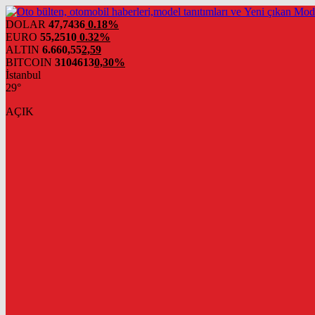
DOLAR
47,7436
0.18%
EURO
55,2510
0.32%
ALTIN
6.660,55
2,59
BITCOIN
3104613
0,30%
İstanbul
29°
AÇIK