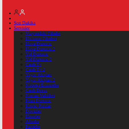
Son Dakika
Servisler
Vizyondaki Filmler
Haftanin Filmleri
Hava Durumu
Hava Durumu 2
Yol Durumu
Yol Durumu 2
Canlı Tv
Canlı Tv 2
Yayın Akışları
Yayın Akışları 2
Nöbetçi Eczaneler
Canlı Borsa
Namaz Vakitleri
Puan Durumu
Kripto Paralar
Dövizler
Hisseler
Altınlar
Pariteler