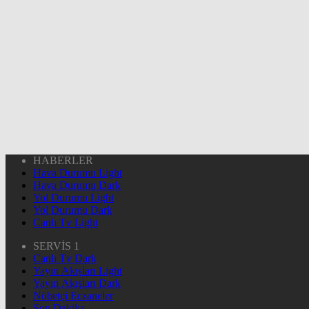
HABERLER
Hava Durumu Light
Hava Durumu Dark
Yol Durumu Light
Yol Durumu Dark
Canlı Tv Light
SERVİS 1
Canlı Tv Dark
Yayın Akışları Light
Yayın Akışları Dark
Nöbetçi Eczaneler
Son Dakika