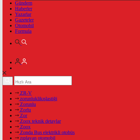
Gündem
Haberler
Yazarlar
Gazeteler
Otomobil
Formula
ZR-V
zorunluklikışlastiği
Zorunlu
Zorlu
Zor
Zoox teknik detaylar
Zoox
Zonda Bus elektrikli otobüs
zıplayan otomobil