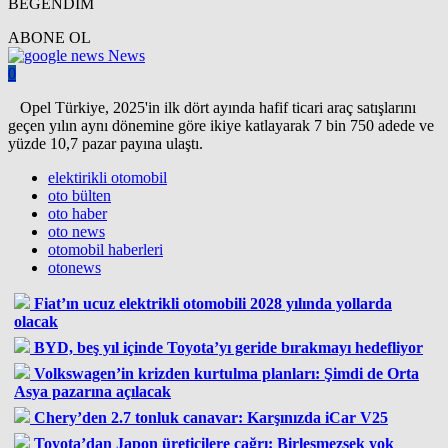
BEĞENDİM
ABONE OL
News
0
Opel Türkiye, 2025'in ilk dört ayında hafif ticari araç satışlarını
geçen yılın aynı dönemine göre ikiye katlayarak 7 bin 750 adede ve
yüzde 10,7 pazar payına ulaştı.
elektirikli otomobil
oto bülten
oto haber
oto news
otomobil haberleri
otonews
Fiat’ın ucuz elektrikli otomobili 2028 yılında yollarda
olacak
BYD, beş yıl içinde Toyota’yı geride bırakmayı hedefliyor
Volkswagen’in krizden kurtulma planları: Şimdi de Orta
Asya pazarına açılacak
Chery’den 2.7 tonluk canavar: Karşınızda iCar V25
Toyota’dan Japon üreticilere çağrı: Birleşmezsek yok