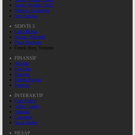
Yayın Akışları Dark
Nöbetçi Eczaneler
Son Dakika
SERVİS 3
Canlı Borsa
Namaz Vakitleri
Puan Durumu
Örnek Burç Yorumu
FİNANSİF
Altınlar
Dövizler
Hisseler
Kripto Paralar
Pariteler
İNTERAKTİF
Foto Galeri
Video Galeri
Yazarlar
Gazeteler
Sıcak Haber
HESAP