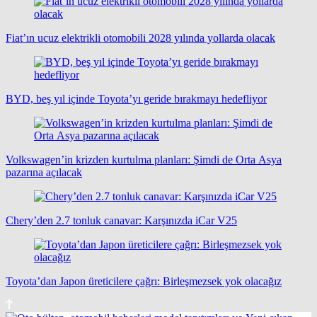
Fiat’ın ucuz elektrikli otomobili 2028 yılında yollarda olacak
BYD, beş yıl içinde Toyota’yı geride bırakmayı hedefliyor
Volkswagen’in krizden kurtulma planları: Şimdi de Orta Asya
pazarına açılacak
Chery’den 2.7 tonluk canavar: Karşınızda iCar V25
Toyota’dan Japon üreticilere çağrı: Birleşmezsek yok olacağız