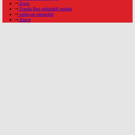
Zoox
Zonda Bus elektrikli otobüs
zıplayan otomobil
Zincir