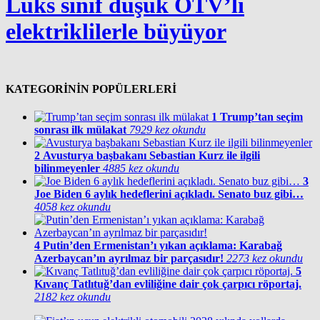
Lüks sınıf düşük ÖTV’li
elektriklilerle büyüyor
KATEGORİNİN POPÜLERLERİ
1
Trump’tan seçim
sonrası ilk mülakat
7929 kez okundu
2
Avusturya başbakanı Sebastian Kurz ile ilgili
bilinmeyenler
4885 kez okundu
3
Joe Biden 6 aylık hedeflerini açıkladı. Senato buz gibi…
4058 kez okundu
4
Putin’den Ermenistan’ı yıkan açıklama: Karabağ
Azerbaycan’ın ayrılmaz bir parçasıdır!
2273 kez okundu
5
Kıvanç Tatlıtuğ’dan evliliğine dair çok çarpıcı röportaj.
2182 kez okundu