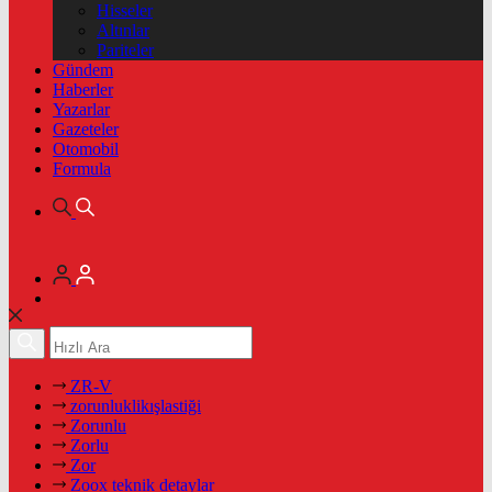
Hisseler
Altınlar
Pariteler
Gündem
Haberler
Yazarlar
Gazeteler
Otomobil
Formula
ZR-V
zorunluklikışlastiği
Zorunlu
Zorlu
Zor
Zoox teknik detaylar