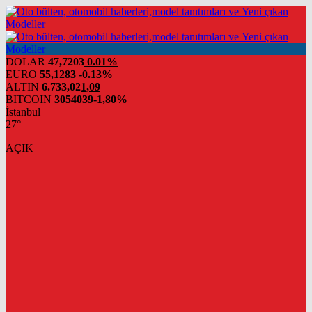
DOLAR
47,7203
0.01%
EURO
55,1283
-0.13%
ALTIN
6.733,02
1,09
BITCOIN
3054039
-1,80%
İstanbul
27°
AÇIK