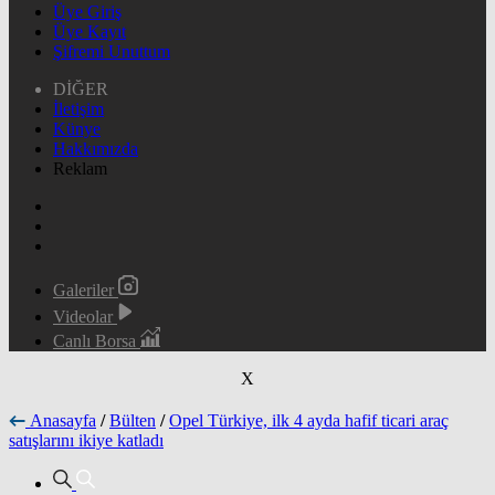
Üye Giriş
Üye Kayıt
Şifremi Unuttum
DİĞER
İletişim
Künye
Hakkımızda
Reklam
Galeriler
Videolar
Canlı Borsa
X
Anasayfa
/
Bülten
/
Opel Türkiye, ilk 4 ayda hafif ticari araç
satışlarını ikiye katladı