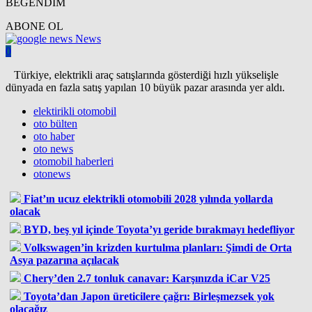
BEĞENDİM
ABONE OL
News
0
Türkiye, elektrikli araç satışlarında gösterdiği hızlı yükselişle
dünyada en fazla satış yapılan 10 büyük pazar arasında yer aldı.
elektirikli otomobil
oto bülten
oto haber
oto news
otomobil haberleri
otonews
Fiat’ın ucuz elektrikli otomobili 2028 yılında yollarda
olacak
BYD, beş yıl içinde Toyota’yı geride bırakmayı hedefliyor
Volkswagen’in krizden kurtulma planları: Şimdi de Orta
Asya pazarına açılacak
Chery’den 2.7 tonluk canavar: Karşınızda iCar V25
Toyota’dan Japon üreticilere çağrı: Birleşmezsek yok
olacağız