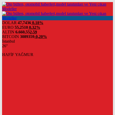
DOLAR
47,7436
0.18%
EURO
55,2510
0.32%
ALTIN
6.660,55
2,59
BITCOIN
3089359
-0,20%
İstanbul
26°
HAFİF YAĞMUR