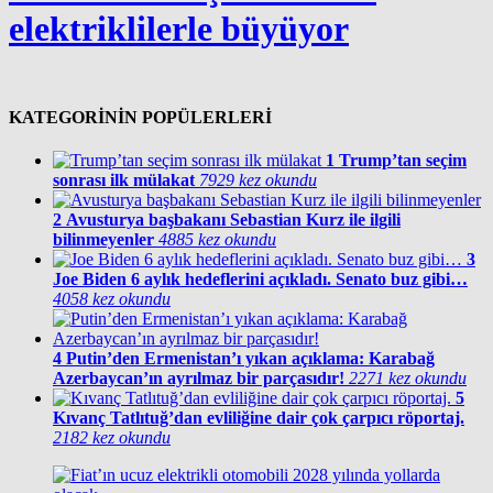
elektriklilerle büyüyor
KATEGORİNİN POPÜLERLERİ
1
Trump’tan seçim
sonrası ilk mülakat
7929 kez okundu
2
Avusturya başbakanı Sebastian Kurz ile ilgili
bilinmeyenler
4885 kez okundu
3
Joe Biden 6 aylık hedeflerini açıkladı. Senato buz gibi…
4058 kez okundu
4
Putin’den Ermenistan’ı yıkan açıklama: Karabağ
Azerbaycan’ın ayrılmaz bir parçasıdır!
2271 kez okundu
5
Kıvanç Tatlıtuğ’dan evliliğine dair çok çarpıcı röportaj.
2182 kez okundu