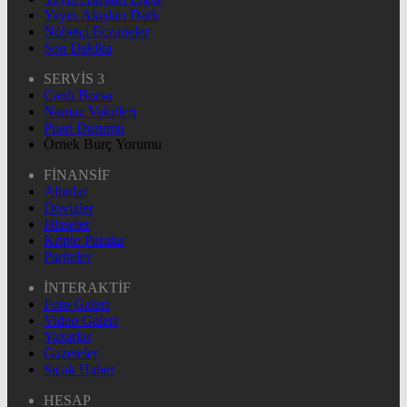
Yayın Akışları Dark
Nöbetçi Eczaneler
Son Dakika
SERVİS 3
Canlı Borsa
Namaz Vakitleri
Puan Durumu
Örnek Burç Yorumu
FİNANSİF
Altınlar
Dövizler
Hisseler
Kripto Paralar
Pariteler
İNTERAKTİF
Foto Galeri
Video Galeri
Yazarlar
Gazeteler
Sıcak Haber
HESAP