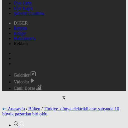
Üye Giriş
Üye Kayıt
Şifremi Unuttum
DİĞER
İletişim
Künye
Hakkımızda
Reklam
Galeriler
Videolar
Canlı Borsa
X
Anasayfa
/
Bülten
/
Türkiye, dünya elektrikli araç satışında 10
büyük pazardan biri oldu