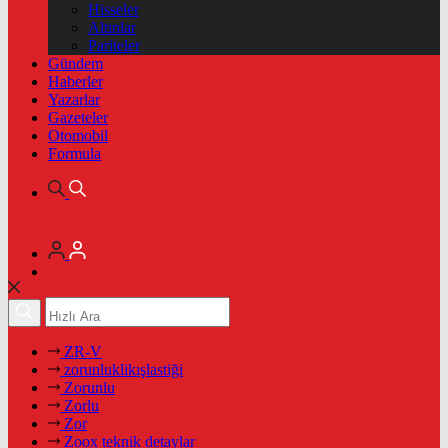
Hisseler
Altınlar
Pariteler
Gündem
Haberler
Yazarlar
Gazeteler
Otomobil
Formula
ZR-V
zorunluklikışlastiği
Zorunlu
Zorlu
Zor
Zoox teknik detaylar