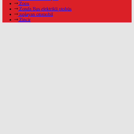
Zoox
Zonda Bus elektrikli otobüs
zıplayan otomobil
Zincir