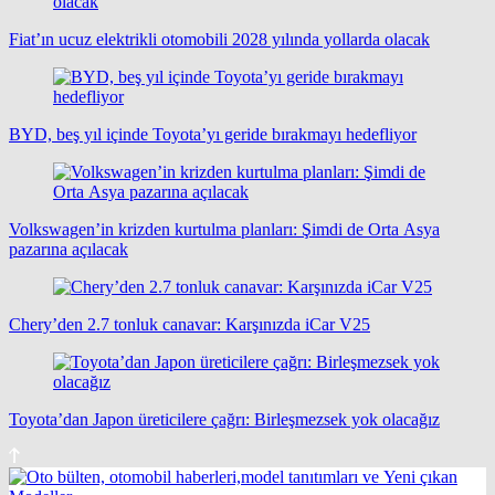
Fiat’ın ucuz elektrikli otomobili 2028 yılında yollarda olacak
BYD, beş yıl içinde Toyota’yı geride bırakmayı hedefliyor
Volkswagen’in krizden kurtulma planları: Şimdi de Orta Asya
pazarına açılacak
Chery’den 2.7 tonluk canavar: Karşınızda iCar V25
Toyota’dan Japon üreticilere çağrı: Birleşmezsek yok olacağız