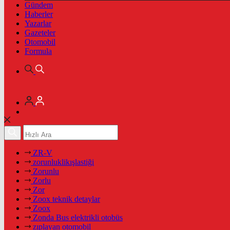
Gündem
Haberler
Yazarlar
Gazeteler
Otomobil
Formula
ZR-V
zorunluklikışlastiği
Zorunlu
Zorlu
Zor
Zoox teknik detaylar
Zoox
Zonda Bus elektrikli otobüs
zıplayan otomobil