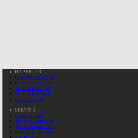
HABERLER
Hava Durumu Light
Hava Durumu Dark
Yol Durumu Light
Yol Durumu Dark
Canlı Tv Light
SERVİS 1
Canlı Tv Dark
Yayın Akışları Light
Yayın Akışları Dark
Nöbetçi Eczaneler
Son Dakika