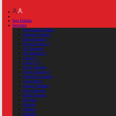
Son Dakika
Servisler
Vizyondaki Filmler
Haftanin Filmleri
Hava Durumu
Hava Durumu 2
Yol Durumu
Yol Durumu 2
Canlı Tv
Canlı Tv 2
Yayın Akışları
Yayın Akışları 2
Nöbetçi Eczaneler
Canlı Borsa
Namaz Vakitleri
Puan Durumu
Kripto Paralar
Dövizler
Hisseler
Altınlar
Pariteler