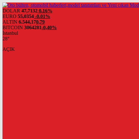
DOLAR
47,7132
0.16%
EURO
55,0354
-0.01%
ALTIN
6.544,17
0,79
BITCOIN
3064281
-0,40%
İstanbul
28°
AÇIK