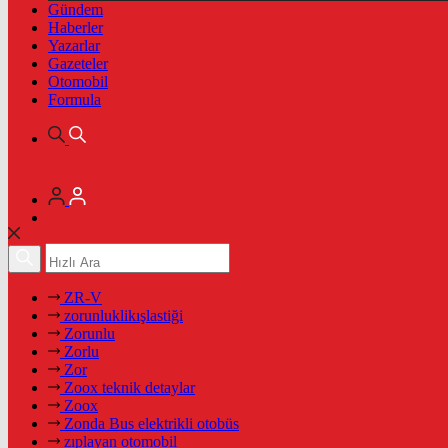
Gündem
Haberler
Yazarlar
Gazeteler
Otomobil
Formula
ZR-V
zorunluklikışlastiği
Zorunlu
Zorlu
Zor
Zoox teknik detaylar
Zoox
Zonda Bus elektrikli otobüs
zıplayan otomobil