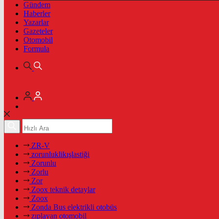
Gündem
Haberler
Yazarlar
Gazeteler
Otomobil
Formula
ZR-V
zorunluklikışlastiği
Zorunlu
Zorlu
Zor
Zoox teknik detaylar
Zoox
Zonda Bus elektrikli otobüs
zıplayan otomobil