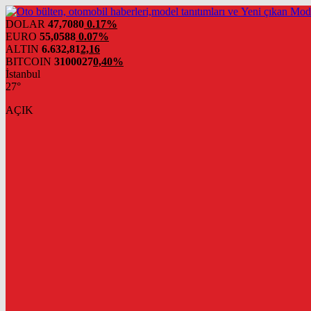
DOLAR
47,7080
0.17%
EURO
55,0588
0.07%
ALTIN
6.632,81
2,16
BITCOIN
3100027
0,40%
İstanbul
27°
AÇIK