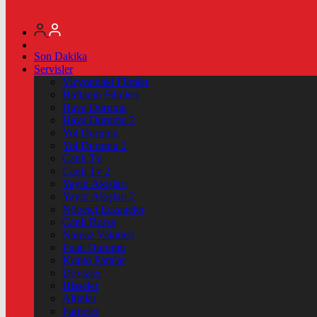
Son Dakika
Servisler
Vizyondaki Filmler
Haftanin Filmleri
Hava Durumu
Hava Durumu 2
Yol Durumu
Yol Durumu 2
Canlı Tv
Canlı Tv 2
Yayın Akışları
Yayın Akışları 2
Nöbetçi Eczaneler
Canlı Borsa
Namaz Vakitleri
Puan Durumu
Kripto Paralar
Dövizler
Hisseler
Altınlar
Pariteler