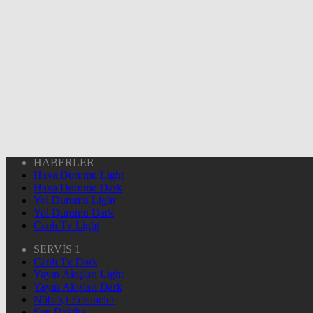
HABERLER
Hava Durumu Light
Hava Durumu Dark
Yol Durumu Light
Yol Durumu Dark
Canlı Tv Light
SERVİS 1
Canlı Tv Dark
Yayın Akışları Light
Yayın Akışları Dark
Nöbetçi Eczaneler
Son Dakika