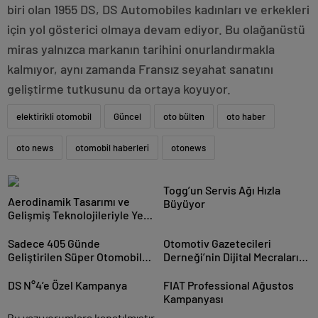
biri olan 1955 DS, DS Automobiles kadınları ve erkekleri
için yol gösterici olmaya devam ediyor. Bu olağanüstü
miras yalnızca markanın tarihini onurlandırmakla
kalmıyor, aynı zamanda Fransız seyahat sanatını
geliştirme tutkusunu da ortaya koyuyor.
elektirikli otomobil
Güncel
oto bülten
oto haber
oto news
otomobil haberleri
otonews
Togg’un Servis Ağı Hızla
Aerodinamik Tasarımı ve
Büyüyor
Gelişmiş Teknolojileriyle Yeni
IONIQ 6 Türkiye’de
Sadece 405 Günde
Otomotiv Gazetecileri
Geliştirilen Süper Otomobil:
Derneği’nin Dijital Mecraları
Audi Nuvolari
Yenilendi
DS N°4’e Özel Kampanya
FIAT Professional Ağustos
Kampanyası
Bu yazı yorumlara kapatılmıştır.