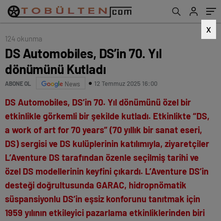
X
124 okunma
DS Automobiles, DS’in 70. Yıl
dönümünü Kutladı
12 Temmuz 2025 16:00
ABONE OL
News
DS Automobiles, DS’in 70. Yıl dönümünü özel bir
etkinlikle görkemli bir şekilde kutladı. Etkinlikte “DS,
a work of art for 70 years” (70 yıllık bir sanat eseri,
DS) sergisi ve DS kulüplerinin katılımıyla, ziyaretçiler
L’Aventure DS tarafından özenle seçilmiş tarihi ve
özel DS modellerinin keyfini çıkardı. L’Aventure DS’in
desteği doğrultusunda GARAC, hidropnömatik
süspansiyonlu DS’in eşsiz konforunu tanıtmak için
1959 yılının etkileyici pazarlama etkinliklerinden biri