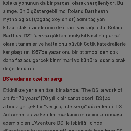
koleksiyonunun da bir parçası olarak sergileniyor. Bu
simge, ünlü göstergebilimci Roland Barthes’ın
Mythologies (Çağdaş Söylenler) adını taşıyan
kitabındaki ifadelerinin de ilham kaynağı oldu. Roland
Barthes, DS’i “açıkça gökten inmiş istisnai bir parça”
olarak tanımlar ve hatta onu büyük Gotik katedrallerle
karşılaştırır. 1957’de yazar onu bir otomobilden çok
daha fazlası, gerçek bir mimari ve kültürel eser olarak
değerlendirdi.
DS’e adanan özel bir sergi
Etkinlikte yer alan özel bir alanda, “The DS, a work of
art for 70 years” (70 yıllık bir sanat eseri, DS) adı
altında gerçek bir “sergi içinde sergi” düzenlendi. DS
Automobiles ve kendini markanın mirasını korumaya
adamış olan L’Aventure DS ile işbirliği içinde
düzenlenen bu retrospektif, çok sayıda inanılmaz DS