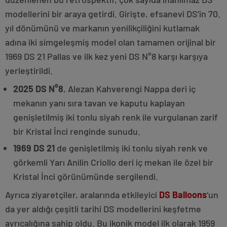
modellerini bir araya getirdi. Girişte, efsanevi DS’in 70.
yıl dönümünü ve markanın yenilikçiliğini kutlamak
adına iki simgeleşmiş model olan tamamen orijinal bir
1969 DS 21 Pallas ve ilk kez yeni DS N°8 karşı karşıya
yerleştirildi.
2025 DS N°8
, Alezan Kahverengi Nappa deri iç
mekanın yanı sıra tavan ve kaputu kaplayan
genişletilmiş iki tonlu siyah renk ile vurgulanan zarif
bir Kristal İnci renginde sunudu.
1969 DS 21
de genişletilmiş iki tonlu siyah renk ve
görkemli Yarı Anilin Criollo deri iç mekan ile özel bir
Kristal İnci görünümünde sergilendi.
Ayrıca ziyaretçiler, aralarında etkileyici
DS Balloons
‘un
da yer aldığı çeşitli tarihi DS modellerini keşfetme
ayrıcalığına sahip oldu. Bu ikonik model ilk olarak 1959