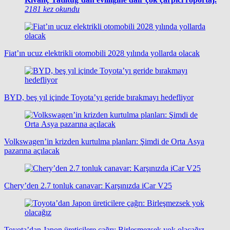
2181 kez okundu
Fiat’ın ucuz elektrikli otomobili 2028 yılında yollarda olacak
BYD, beş yıl içinde Toyota’yı geride bırakmayı hedefliyor
Volkswagen’in krizden kurtulma planları: Şimdi de Orta Asya
pazarına açılacak
Chery’den 2.7 tonluk canavar: Karşınızda iCar V25
Toyota’dan Japon üreticilere çağrı: Birleşmezsek yok olacağız