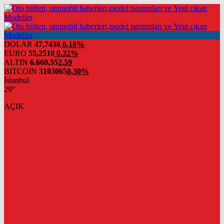
DOLAR
47,7436
0.18%
EURO
55,2510
0.32%
ALTIN
6.660,55
2,59
BITCOIN
3103065
0,30%
İstanbul
29°
AÇIK