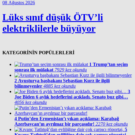
08 Ağustos 2026
Lüks sınıf düşük ÖTV’li
elektriklilerle büyüyor
KATEGORİNİN POPÜLERLERİ
1
Trump’tan seçim
sonrası ilk mülakat
7929 kez okundu
2
Avusturya başbakanı Sebastian Kurz ile ilgili
bilinmeyenler
4885 kez okundu
3
Joe Biden 6 aylık hedeflerini açıkladı. Senato buz gibi…
4056 kez okundu
4
Putin’den Ermenistan’ı yıkan açıklama: Karabağ
Azerbaycan’ın ayrılmaz bir parçasıdır!
2270 kez okundu
5
Kıvanç Tatlıtuğ’dan evliliğine dair çok çarpıcı röportaj.