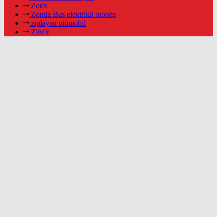
Zoox
Zonda Bus elektrikli otobüs
zıplayan otomobil
Zincir