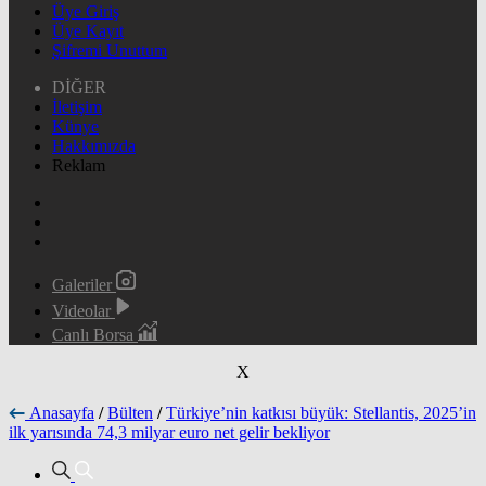
Üye Giriş
Üye Kayıt
Şifremi Unuttum
DİĞER
İletişim
Künye
Hakkımızda
Reklam
Galeriler
Videolar
Canlı Borsa
X
Anasayfa
/
Bülten
/
Türkiye’nin katkısı büyük: Stellantis, 2025’in
ilk yarısında 74,3 milyar euro net gelir bekliyor