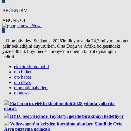
0
BEĞENDİM
ABONE OL
News
0
Otomotiv devi Stellantis, 2025'in ilk yarısında 74,3 milyar euro net
gelir beklediğini duyururken, Orta Doğu ve Afrika bölgesindeki
yüzde 30'luk büyümede Türkiye'nin önemli bir rol oynadığını
belirtti.
elektirikli otomobil
oto bülten
oto haber
oto news
otomobil haberleri
otonews
Fiat’ın ucuz elektrikli otomobili 2028 yılında yollarda
olacak
BYD, beş yıl içinde Toyota’yı geride bırakmayı hedefliyor
Volkswagen’in krizden kurtulma planları: Şimdi de Orta
Asya pazarına açılacak