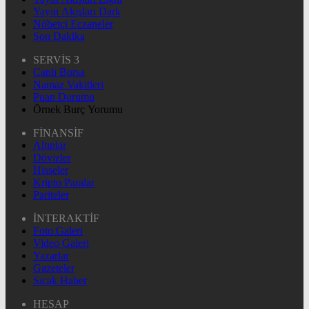
Yayın Akışları Dark
Nöbetçi Eczaneler
Son Dakika
SERVİS 3
Canlı Borsa
Namaz Vakitleri
Puan Durumu
Örnek Burç Yorumu
FİNANSİF
Altınlar
Dövizler
Hisseler
Kripto Paralar
Pariteler
İNTERAKTİF
Foto Galeri
Video Galeri
Yazarlar
Gazeteler
Sıcak Haber
HESAP