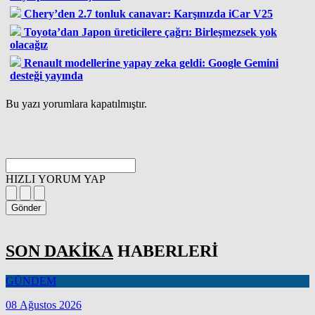
Chery’den 2.7 tonluk canavar: Karşınızda iCar V25
Toyota’dan Japon üreticilere çağrı: Birleşmezsek yok
olacağız
Renault modellerine yapay zeka geldi: Google Gemini
desteği yayında
Bu yazı yorumlara kapatılmıştır.
HIZLI YORUM YAP
Gönder
SON DAKİKA
HABERLERİ
GÜNDEM
08 Ağustos 2026