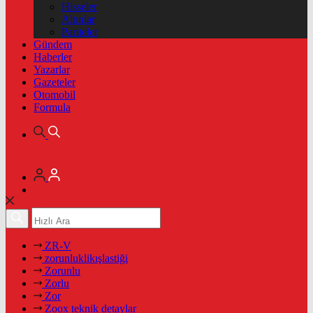
Hisseler
Altınlar
Pariteler
Gündem
Haberler
Yazarlar
Gazeteler
Otomobil
Formula
ZR-V
zorunluklikışlastiği
Zorunlu
Zorlu
Zor
Zoox teknik detaylar