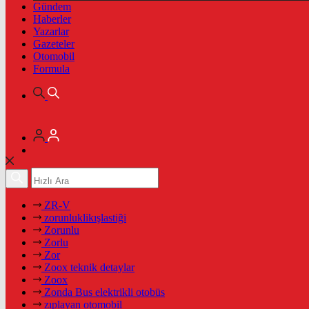
Gündem
Haberler
Yazarlar
Gazeteler
Otomobil
Formula
ZR-V
zorunluklikışlastiği
Zorunlu
Zorlu
Zor
Zoox teknik detaylar
Zoox
Zonda Bus elektrikli otobüs
zıplayan otomobil