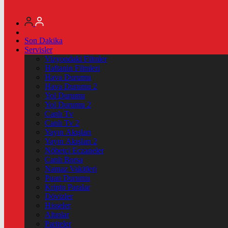
Son Dakika
Servisler
Vizyondaki Filmler
Haftanin Filmleri
Hava Durumu
Hava Durumu 2
Yol Durumu
Yol Durumu 2
Canlı Tv
Canlı Tv 2
Yayın Akışları
Yayın Akışları 2
Nöbetçi Eczaneler
Canlı Borsa
Namaz Vakitleri
Puan Durumu
Kripto Paralar
Dövizler
Hisseler
Altınlar
Pariteler