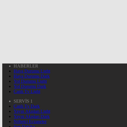
HABERLER
Hava Durumu Light
Hava Durumu Dark
Yol Durumu Light
Yol Durumu Dark
Canlı Tv Light
SERVİS 1
Canlı Tv Dark
Yayın Akışları Light
Yayın Akışları Dark
Nöbetçi Eczaneler
Son Dakika