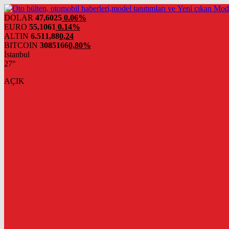
DOLAR
47,6025
0.06%
EURO
55,1061
0.14%
ALTIN
6.511,88
0,24
BITCOIN
3085166
0,80%
İstanbul
27°
AÇIK